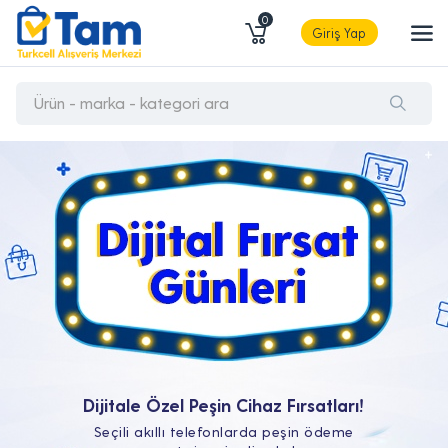
0
Giriş Yap