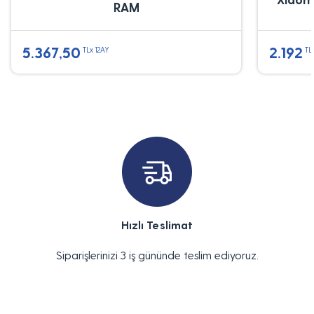
RAM
5.367,50
2.192
TLx 12AY
TL
Hızlı Teslimat
Siparişlerinizi 3 iş gününde teslim ediyoruz.