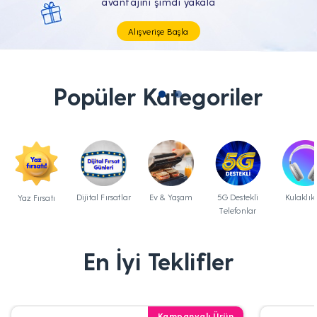
Tüm Teknolojik İhtiyaçların Tam'da
Popüler Kategoriler
Dijital Fırsatlar
Ev & Yaşam
5G Destekli
Kulaklık
Yaz Fırsatı
Telefonlar
En İyi Teklifler
Kampanyalı Ürün