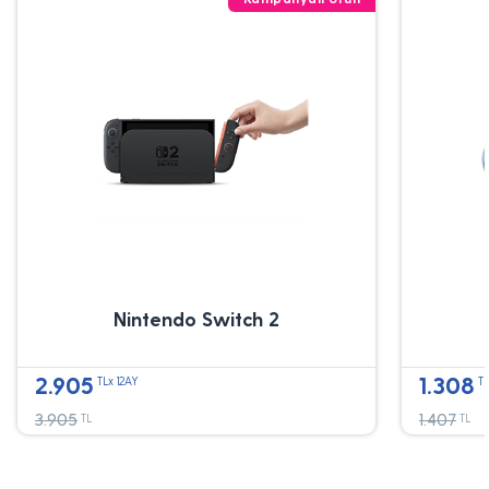
Nintendo Switch 2
2.905
1.308
TLx 12AY
TL
3.905
1.407
TL
TL