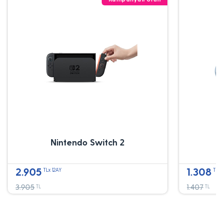
Nintendo Switch 2
2.905
1.308
TLx 12AY
TL
3.905
1.407
TL
TL