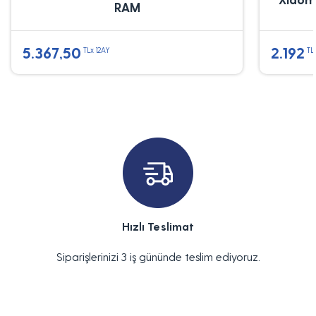
RAM
5.367,50
2.192
TLx 12AY
TL
Hızlı Teslimat
Siparişlerinizi 3 iş gününde teslim ediyoruz.