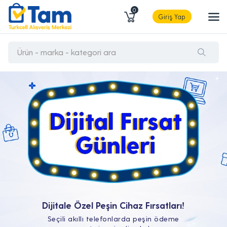
0
Giriş Yap