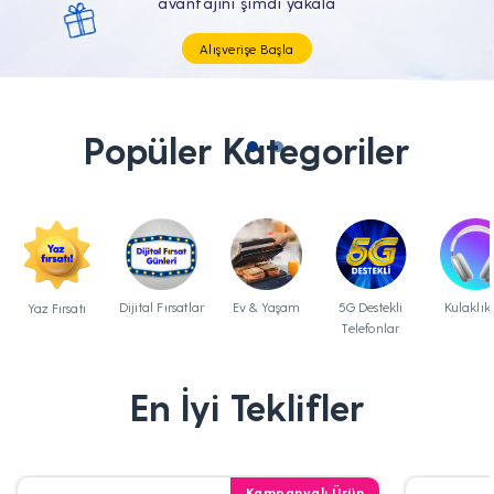
Tüm Teknolojik İhtiyaçların Tam'da
Popüler Kategoriler
Dijital Fırsatlar
Ev & Yaşam
5G Destekli
Kulaklık
Yaz Fırsatı
Telefonlar
En İyi Teklifler
Kampanyalı Ürün