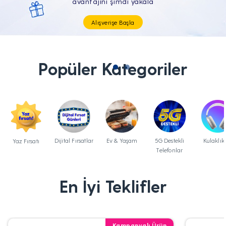
Tüm Teknolojik İhtiyaçların Tam'da
Popüler Kategoriler
Dijital Fırsatlar
Ev & Yaşam
5G Destekli
Kulaklık
Yaz Fırsatı
Telefonlar
En İyi Teklifler
Kampanyalı Ürün