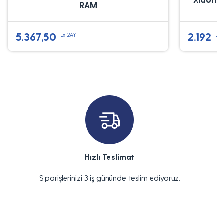
RAM
5.367,50
2.192
TLx 12AY
TL
Hızlı Teslimat
Siparişlerinizi 3 iş gününde teslim ediyoruz.