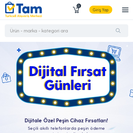
0
Giriş Yap