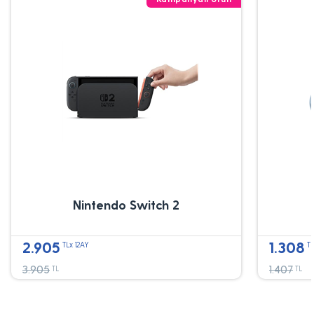
Nintendo Switch 2
2.905
1.308
TLx 12AY
TL
3.905
1.407
TL
TL