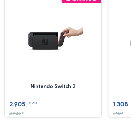
Nintendo Switch 2
2.905
1.308
TLx 12AY
TL
3.905
1.407
TL
TL