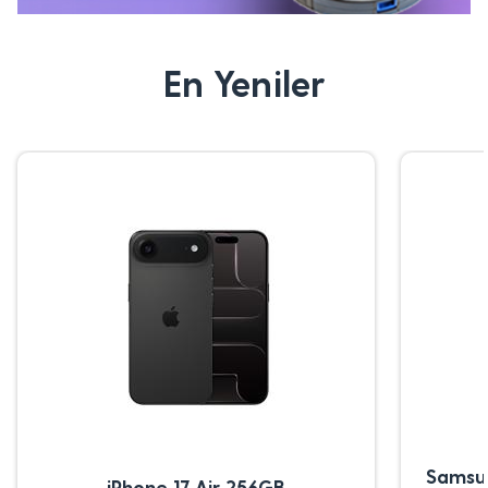
En Yeniler
Samsu
iPhone 17 Air 256GB