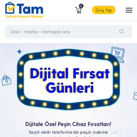
0
Giriş Yap