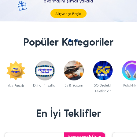
Tüm Teknolojik İhtiyaçların Tam'da
Popüler Kategoriler
Dijital Fırsatlar
Ev & Yaşam
5G Destekli
Kulaklık
Yaz Fırsatı
Telefonlar
En İyi Teklifler
Kampanyalı Ürün