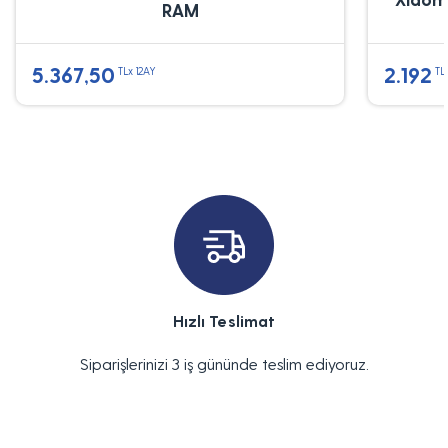
RAM
5.367,50
2.192
TLx 12AY
TL
Hızlı Teslimat
Siparişlerinizi 3 iş gününde teslim ediyoruz.