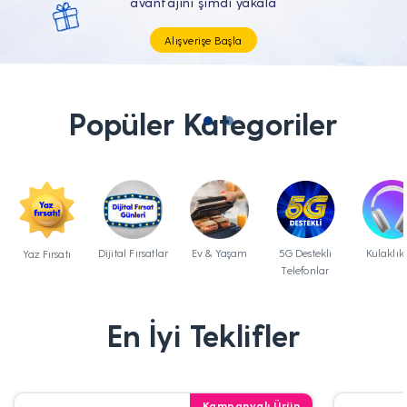
Tüm Teknolojik İhtiyaçların Tam'da
Popüler Kategoriler
Dijital Fırsatlar
Ev & Yaşam
5G Destekli
Kulaklık
Yaz Fırsatı
Telefonlar
En İyi Teklifler
Kampanyalı Ürün