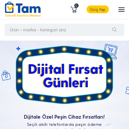
0
Giriş Yap