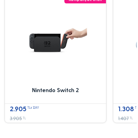
Nintendo Switch 2
2.905
1.308
TLx 12AY
TL
3.905
1.407
TL
TL