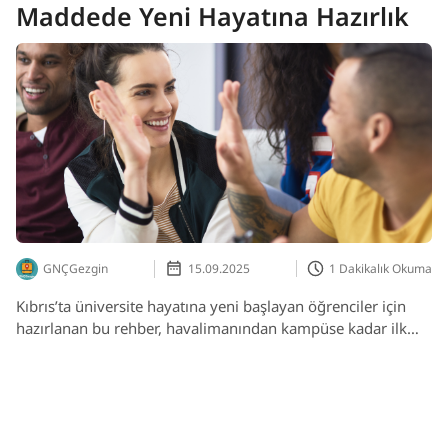
Maddede Yeni Hayatına Hazırlık
GNÇGezgin
15.09.2025
1 Dakikalık Okuma
Kıbrıs’ta üniversite hayatına yeni başlayan öğrenciler için
hazırlanan bu rehber, havalimanından kampüse kadar ilk
günlerde bilmeniz gereken her şeyi 5 maddede özetliyor.
Ulaşım, sosyal yaşam, yaşam maliyeti ve GNÇ’li olmanın
avantajları bu yazıda sizi bekliyor.