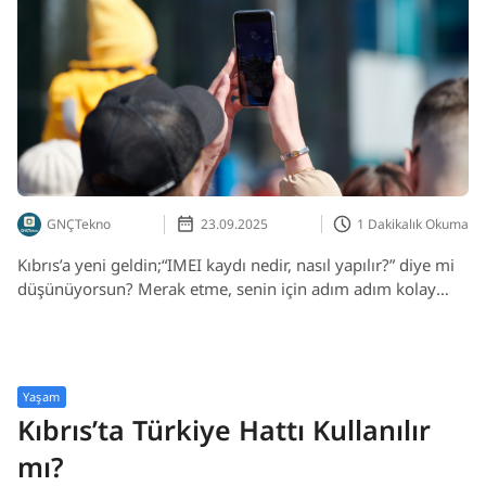
GNÇTekno
23.09.2025
1 Dakikalık Okuma
Kıbrıs’a yeni geldin;“IMEI kaydı nedir, nasıl yapılır?” diye mi
düşünüyorsun? Merak etme, senin için adım adım kolay
anlaşılır bir rehber hazırladık!
Yaşam
Kıbrıs’ta Türkiye Hattı Kullanılır
mı?