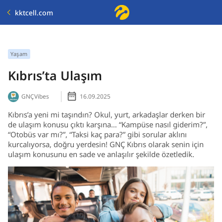
kktcell.com
Yaşam
Kıbrıs’ta Ulaşım
GNÇVibes
16.09.2025
Kıbrıs’a yeni mi taşındın? Okul, yurt, arkadaşlar derken bir
de ulaşım konusu çıktı karşına… “Kampüse nasıl giderim?”,
“Otobüs var mı?”, “Taksi kaç para?” gibi sorular aklını
kurcalıyorsa, doğru yerdesin! GNÇ Kıbrıs olarak senin için
ulaşım konusunu en sade ve anlaşılır şekilde özetledik.