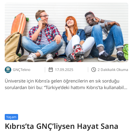
GNÇTekno
17.09.2025
2 Dakikalık Okuma
Üniversite için Kıbrıs’a gelen öğrencilerin en sık sorduğu
sorulardan biri bu: “Türkiye’deki hattımı Kıbrıs’ta kullanabilir
miyim?” Cevap: Evet, ama dikkat etmen gereken bazı önemli
noktalar var.
Yaşam
Kıbrıs’ta GNÇ’liysen Hayat Sana