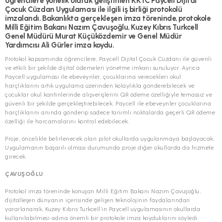
Çocuk Cüzdan Uygulaması ile ilgili iş birliği protokolü
imzalandı. Bakanlıkta gerçekleşen imza töreninde, protokole
Milli Eğitim Bakanı Nazım Çavuşoğlu, Kuzey Kıbrıs Turkcell
Genel Müdürü Murat Küçüközdemir ve Genel Müdür
Yardımcısı Ali Gürler imza koydu.
Protokol kapsamında öğrencilere, Paycell Dijital Çocuk Cüzdanı ile güvenli
ve etkili bir şekilde dijital ödemeleri yönetme imkanı sunuluyor. Ayrıca
Paycell uygulaması ile ebeveynler, çocuklarına verecekleri okul
harçlıklarını artık uygulama üzerinden kolaylıkla gönderebilecek ve
çocuklar okul kantinlerinde alışverişlerini QR ödeme özelliğiyle temassız ve
güvenli bir şekilde gerçekleştirebilecek. Paycell ile ebeveynler çocuklarına
harçlıklarını anında gönderip sadece tanımlı noktalarda geçerli QR ödeme
özelliği ile harcamalarını kontrol edebilecek.
Proje, öncelikle belirlenecek olan pilot okullarda uygulanmaya başlayacak.
Uygulamanın başarılı olması durumunda proje diğer okullarda da hizmete
girecek.
ÇAVUŞOĞLU
Protokol imza töreninde konuşan Milli Eğitim Bakanı Nazım Çavuşoğlu,
dijitalleşen dünyanın içerisinde gelişen teknolojinin faydalarından
yararlanarak, Kuzey Kıbrıs Turkcell’in Paycell uygulamasının okullarda
kullanılabilmesi adına önemli bir protokole imza koyduklarını söyledi.