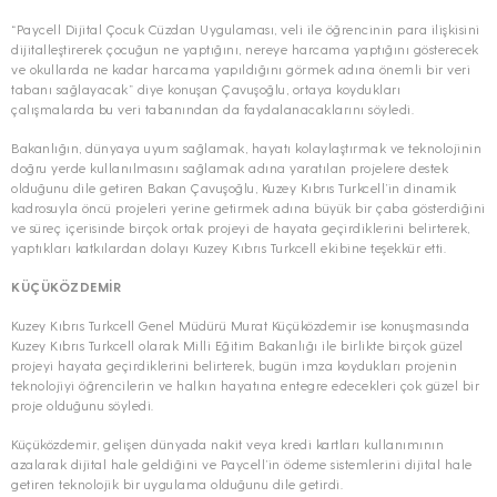
“Paycell Dijital Çocuk Cüzdan Uygulaması, veli ile öğrencinin para ilişkisini
dijitalleştirerek çocuğun ne yaptığını, nereye harcama yaptığını gösterecek
ve okullarda ne kadar harcama yapıldığını görmek adına önemli bir veri
tabanı sağlayacak” diye konuşan Çavuşoğlu, ortaya koydukları
çalışmalarda bu veri tabanından da faydalanacaklarını söyledi.
Bakanlığın, dünyaya uyum sağlamak, hayatı kolaylaştırmak ve teknolojinin
doğru yerde kullanılmasını sağlamak adına yaratılan projelere destek
olduğunu dile getiren Bakan Çavuşoğlu, Kuzey Kıbrıs Turkcell’in dinamik
kadrosuyla öncü projeleri yerine getirmek adına büyük bir çaba gösterdiğini
ve süreç içerisinde birçok ortak projeyi de hayata geçirdiklerini belirterek,
yaptıkları katkılardan dolayı Kuzey Kıbrıs Turkcell ekibine teşekkür etti.
KÜÇÜKÖZDEMİR
Kuzey Kıbrıs Turkcell Genel Müdürü Murat Küçüközdemir ise konuşmasında
Kuzey Kıbrıs Turkcell olarak Milli Eğitim Bakanlığı ile birlikte birçok güzel
projeyi hayata geçirdiklerini belirterek, bugün imza koydukları projenin
teknolojiyi öğrencilerin ve halkın hayatına entegre edecekleri çok güzel bir
proje olduğunu söyledi.
Küçüközdemir, gelişen dünyada nakit veya kredi kartları kullanımının
azalarak dijital hale geldiğini ve Paycell’in ödeme sistemlerini dijital hale
getiren teknolojik bir uygulama olduğunu dile getirdi.