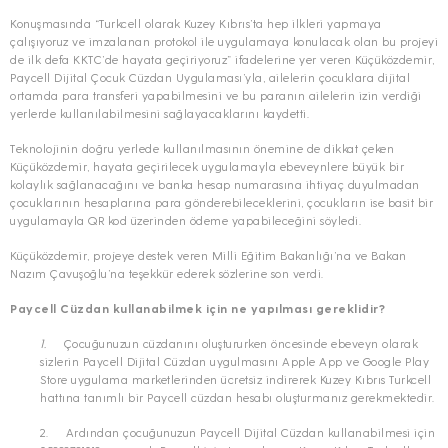
Konuşmasında “Turkcell olarak Kuzey Kıbrıs’ta hep ilkleri yapmaya
çalışıyoruz ve imzalanan protokol ile uygulamaya konulacak olan bu projeyi
de ilk defa KKTC’de hayata geçiriyoruz” ifadelerine yer veren Küçüközdemir,
Paycell Dijital Çocuk Cüzdan Uygulaması’yla, ailelerin çocuklara dijital
ortamda para transferi yapabilmesini ve bu paranın ailelerin izin verdiği
yerlerde kullanılabilmesini sağlayacaklarını kaydetti.
Teknolojinin doğru yerlede kullanılmasının önemine de dikkat çeken
Küçüközdemir, hayata geçirilecek uygulamayla ebeveynlere büyük bir
kolaylık sağlanacağını ve banka hesap numarasına ihtiyaç duyulmadan
çocuklarının hesaplarına para gönderebileceklerini, çocukların ise basit bir
uygulamayla QR kod üzerinden ödeme yapabileceğini söyledi.
Küçüközdemir, projeye destek veren Milli Eğitim Bakanlığı’na ve Bakan
Nazım Çavuşoğlu’na teşekkür ederek sözlerine son verdi.
Paycell Cüzdan kullanabilmek için ne yapılması gereklidir?
1.
Çocuğunuzun cüzdanını oluştururken öncesinde ebeveyn olarak
sizlerin Paycell Dijital Cüzdan uygulmasını Apple App ve Google Play
Store uygulama marketlerinden ücretsiz indirerek Kuzey Kıbrıs Turkcell
hattına tanımlı bir Paycell cüzdan hesabı oluşturmanız gerekmektedir.
2. Ardından çocuğunuzun Paycell Dijital Cüzdan kullanabilmesi için