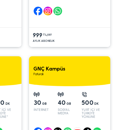
999
TL/AY
AYLIK ABONELIK
GNÇ Kampüs
Faturalı
00
30
40
500
DK
GB
GB
DK
 İÇİ VE
İNTERNET
SOSYAL
YURT İÇİ VE
KİYE
MEDYA
TÜRKİYE
ÜNE*
YÖNÜNE