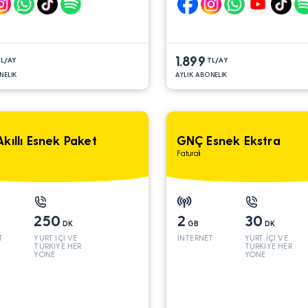
1.899
L/AY
TL/AY
NELIK
AYLIK ABONELIK
kıllı Esnek Paket
GNÇ Esnek Ekstra
Faturalı
250
2
30
DK
GB
DK
T
YURT İÇİ VE
İNTERNET
YURT İÇİ VE
TÜRKİYE HER
TÜRKİYE HER
YÖNE
YÖNE