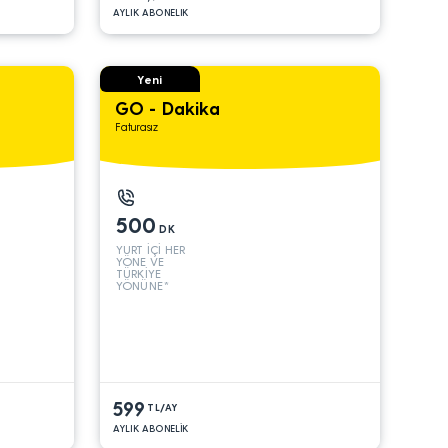
AYLIK ABONELIK
Yeni
GO - Dakika
Faturasız
500
DK
YURT İÇİ HER
YÖNE VE
TÜRKİYE
YÖNÜNE*
599
TL/AY
AYLIK ABONELİK