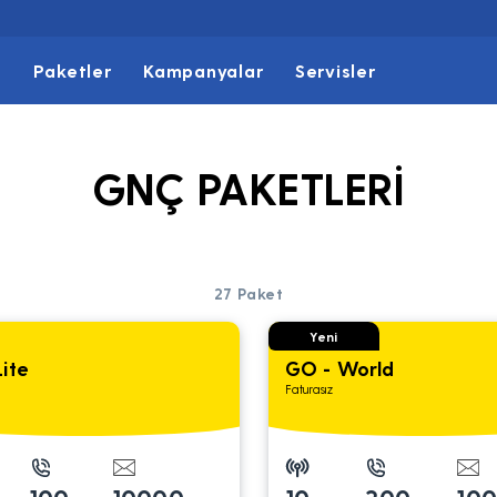
t
Paketler
Kampanyalar
Servisler
GNÇ PAKETLERİ
27
Paket
Yeni
ite
GO - World
Faturasız