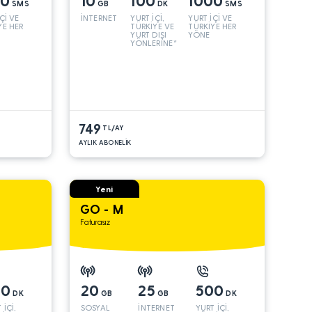
00
10
100
1000
SMS
GB
DK
SMS
Çİ VE
İNTERNET
YURT İÇİ,
YURT İÇİ VE
YE HER
TÜRKİYE VE
TÜRKİYE HER
YURT DIŞI
YÖNE
YÖNLERİNE*
749
TL/AY
AYLIK ABONELİK
Yeni
GO - M
Faturasız
00
20
25
500
DK
GB
GB
DK
 İÇİ,
SOSYAL
İNTERNET
YURT İÇİ,