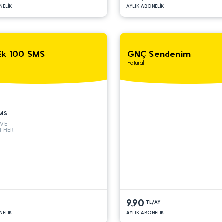
NELİK
AYLIK ABONELİK
Ek 100 SMS
GNÇ Sendenim
Faturalı
MS
 VE
I HER
9,90
Y
TL/AY
NELİK
AYLIK ABONELİK