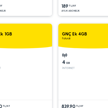
189
AY
TL/AY
NELİK
AYLIK ABONELİK
Ek 1GB
GNÇ Ek 4GB
Faturalı
4
GB
T
İNTERNET
0
839,90
TL/AY
TL/AY