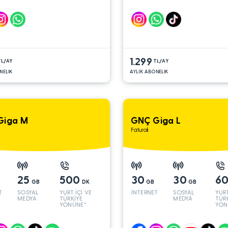
1.299
TL/AY
TL/AY
NELIK
AYLIK ABONELIK
Giga M
GNÇ Giga L
Faturalı
25
500
30
30
6
GB
DK
GB
GB
T
SOSYAL
YURT İÇİ VE
İNTERNET
SOSYAL
YURT
MEDYA
TÜRKİYE
MEDYA
TÜR
YÖNÜNE*
YÖN