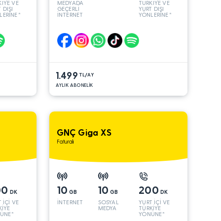
İYE VE
MEDYADA
TÜRKİYE VE
 DIŞI
GEÇERLİ
YURT DIŞI
LERİNE*
İNTERNET
YÖNLERİNE*
1.499
TL/AY
AYLIK ABONELİK
GNÇ Giga XS
Faturalı
00
10
10
200
DK
GB
GB
DK
 İÇİ VE
İNTERNET
SOSYAL
YURT İÇİ VE
KİYE
MEDYA
TÜRKİYE
ÜNE*
YÖNÜNE*