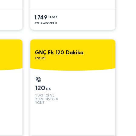
1.749
TL/AY
AYLIK ABONELİK
GNÇ Ek 120 Dakika
Faturalı
120
DK
YURT İÇİ VE
YURT DIŞI HER
YÖNE