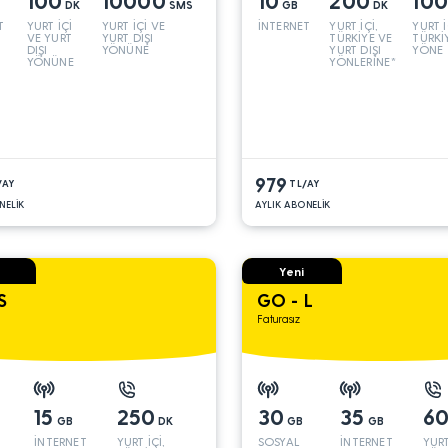
100
10000
10
200
10
DK
SMS
GB
DK
T
YURT İÇİ
YURT İÇİ VE
İNTERNET
YURT İÇİ,
YURT İ
VE YURT
YURT DIŞI
TÜRKİYE VE
TÜRKİ
DIŞI
YÖNÜNE
YURT DIŞI
YÖNE
YÖNÜNE
YÖNLERİNE*
979
/AY
TL/AY
NELİK
AYLIK ABONELİK
Yeni
S
GO - L
Faturasız
15
250
30
35
6
GB
DK
GB
GB
İNTERNET
YURT İÇİ,
SOSYAL
İNTERNET
YURT