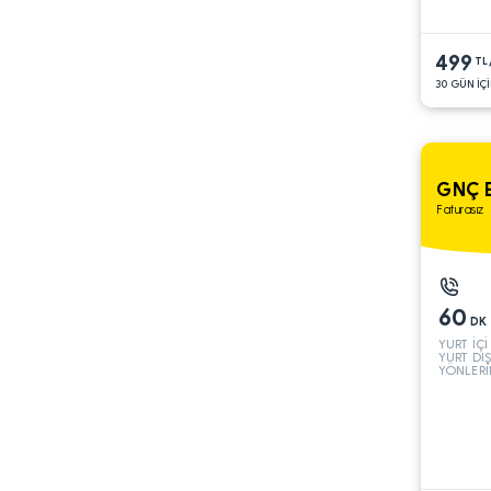
499
TL
30 GÜN İÇİ
GNÇ E
Faturasız
60
DK
YURT İÇİ
YURT DIŞ
YÖNLERİ