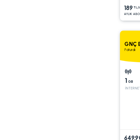
189
TL/
AYLIK ABO
GNÇ 
Faturalı
1
GB
İNTERNE
649,9