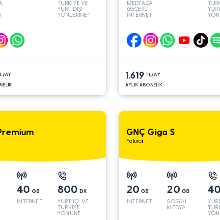
A
TÜRKİYE VE
MEDYADA
TÜRK
YURT DIŞI
GEÇERLİ
YURT
T
YÖNLERİNE*
İNTERNET
YÖN
1.619
L/AY
TL/AY
NELİK
AYLIK ABONELİK
Premium
GNÇ Giga S
Faturalı
40
800
20
20
4
GB
DK
GB
GB
İNTERNET
YURT İÇİ VE
İNTERNET
SOSYAL
YURT
TÜRKİYE
MEDYA
TÜR
YÖNÜNE
YÖN