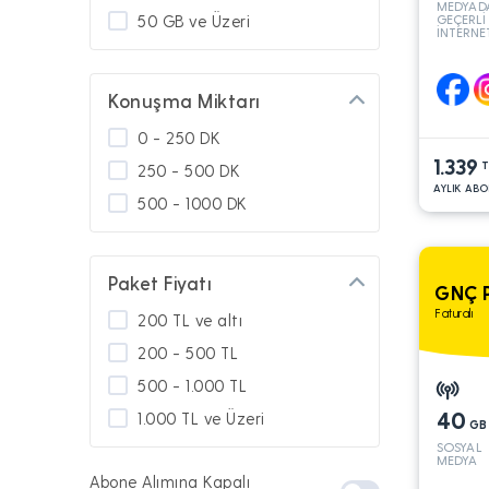
MEDYAD
50 GB ve Üzeri
GEÇERLİ
İNTERNE
Konuşma Miktarı
0 - 250 DK
1.339
T
250 - 500 DK
AYLIK ABO
500 - 1000 DK
Paket Fiyatı
GNÇ 
Faturalı
200 TL ve altı
200 - 500 TL
500 - 1.000 TL
40
1.000 TL ve Üzeri
GB
SOSYAL
MEDYA
Abone Alımına Kapalı