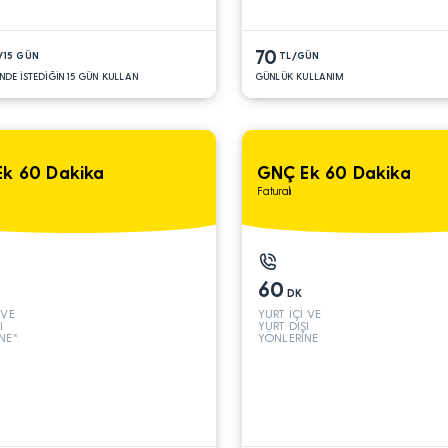
70
/15 GÜN
TL/GÜN
NDE İSTEDİĞİN 15 GÜN KULLAN
GÜNLÜK KULLANIM
k 60 Dakika
GNÇ Ek 60 Dakika
Faturalı
60
DK
 VE
YURT İÇİ VE
I
YURT DIŞI
NE*
YÖNLERİNE