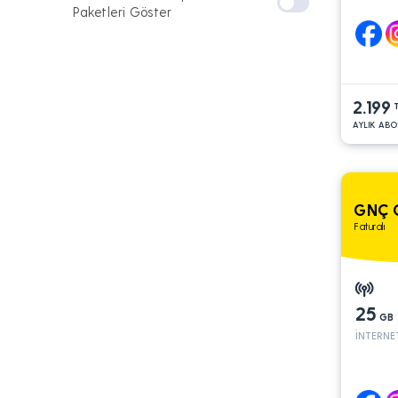
Paketleri Göster
2.199
AYLIK ABO
GNÇ 
Faturalı
25
GB
İNTERNE