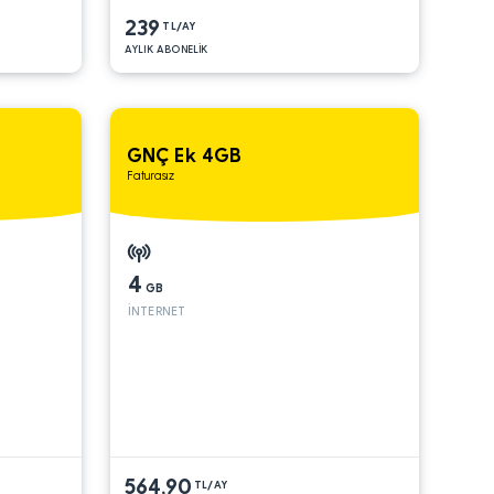
239
TL/AY
AYLIK ABONELİK
GNÇ Ek 4GB
Faturasız
4
GB
İNTERNET
564,90
TL/AY