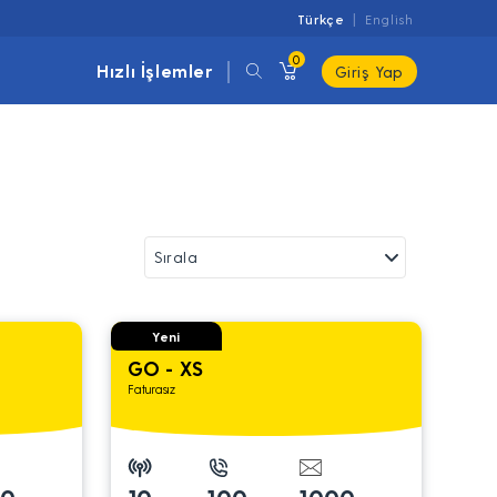
Türkçe
English
0
Hızlı İşlemler
Giriş Yap
Yeni
GO - XS
Faturasız