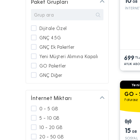
10
Paket Grupları
GB
İNTERNE
Dijitale Özel
GNÇ 4.5G
GNÇ Ek Paketler
Yeni Müşteri Alımına Kapalı
699
TL
AYLIK ABO
GO Paketler
GNÇ Diğer
Yeni
GO - 
İnternet Miktarı
Faturasız
0 - 5 GB
5 - 10 GB
10 - 20 GB
15
GB
20 - 50 GB
SOSYAL