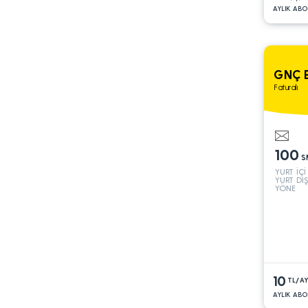
AYLIK ABO
GNÇ 
Faturalı
100
S
YURT İÇİ
YURT DIŞ
YÖNE
10
TL/A
AYLIK ABO