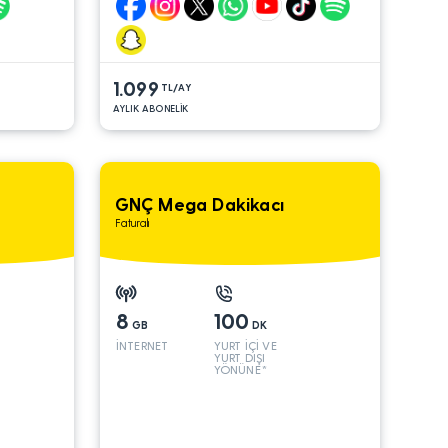
1.099
TL/AY
AYLIK ABONELİK
GNÇ Mega Dakikacı
Faturalı
8
100
GB
DK
İNTERNET
YURT İÇİ VE
YURT DIŞI
YÖNÜNE*