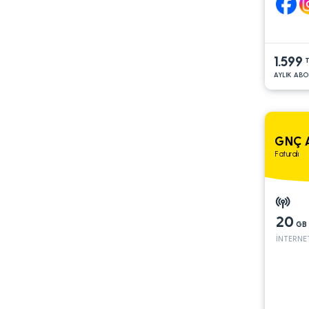
1.599
T
AYLIK ABO
GNÇ A
Faturalı
20
GB
İNTERNE