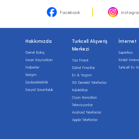
Facebook
instagr
Hakkımızda
Turkcell Alışveriş
İnternet
Merkezi
Genel Bakış
Superbox
İnsan Kaynakları
Mobil İntern
Yaz Fırsatı
Haberler
Turkcell Ev İn
Dijital Fırsatlar
İletişim
Ev & Yaşam
Sürdürülebilirlik
5G Destekli Telefonlar
Sosyal Sorumluluk
Kulaklıklar
Oyun Konsolları
Televizyonlar
Android Telefonlar
Apple Telefonlar