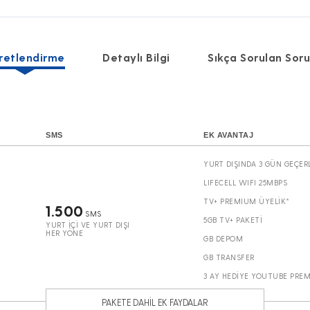
retlendirme
Detaylı Bilgi
Sıkça Sorulan Soru
SMS
EK AVANTAJ
YURT DIŞINDA 3 GÜN GEÇERL
LIFECELL WIFI 25MBPS
TV+ PREMIUM ÜYELİK*
1.500
SMS
5GB TV+ PAKETİ
YURT İÇİ VE YURT DIŞI
HER YÖNE
GB DEPOM
GB TRANSFER
3 AY HEDİYE YOUTUBE PREM
PAKETE DAHİL EK FAYDALAR