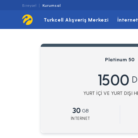
Bireysel
Kurumsal
Turkcell Alışveriş Merkezi
İnterne
Platinum 50
1500
D
YURT İÇİ VE YURT DIŞI 
30
GB
İNTERNET