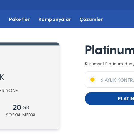
t
Paketler
Kampanyalar
Çözümler
Platinu
Kurumsal Platinum dünyası
K
6 AYLIK KONTR
HER YÖNE
PLATI
20
GB
SOSYAL MEDYA