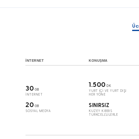
Üc
İNTERNET
KONUŞMA
1.500
DK
30
GB
YURT İÇİ VE YURT DIŞI
İNTERNET
HER YÖNE
20
SINIRSIZ
GB
SOSYAL MEDYA
KUZEY KIBRIS
TURKCELL'LİLERLE