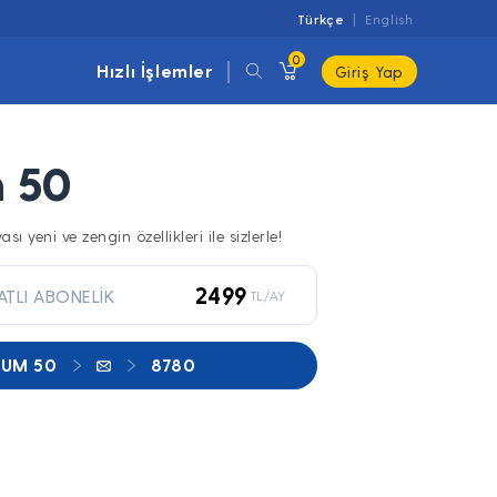
Türkçe
English
0
Hızlı İşlemler
Giriş Yap
m 50
 yeni ve zengin özellikleri ile sizlerle!
2499
ATLI ABONELİK
TL/AY
NUM 50
8780