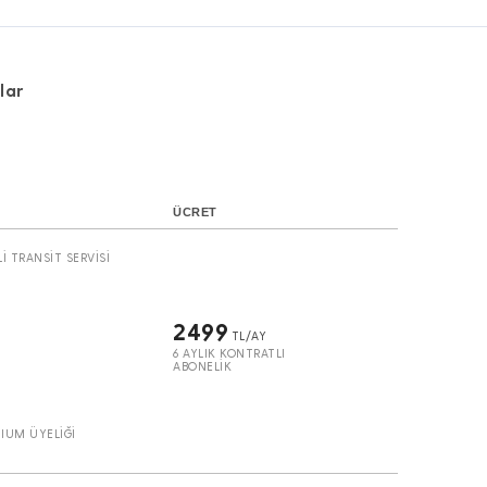
lar
ÜCRET
İ TRANSİT SERVİSİ
2499
TL/AY
6 AYLIK KONTRATLI
ABONELİK
IUM ÜYELİĞİ