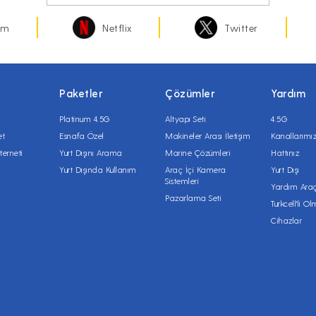
am
Netflix
Twitter
Paketler
Çözümler
Yardım
Platinum 4.5G
Altyapı Seti
4.5G
et
Esnafa Özel
Makineler Arası İletişim
Kanallarımı
terneti
Yurt Dışını Arama
Marine Çözümleri
Hattınız
Yurt Dışında Kullanım
Araç İçi Kamera
Yurt Dışı
Sistemleri
Yardım Araç
Pazarlama Seti
Turkcell'li O
Cihazlar