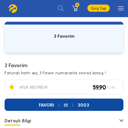
0
Giriş Yap
3 Favorim
3 Favorim
Faturalı hattı seç 3 Favori numaranla sınırsız konuş !
59,90
AYLIK ABONELİK
TL/AY
FAVORI
3003
Detaylı Bilgi