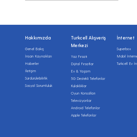
Hakkımızda
Turkcell Alışveriş
İnternet
Merkezi
Genel Bakış
Superbox
İnsan Kaynakları
Mobil İntern
Yaz Fırsatı
Haberler
Turkcell Ev İn
Dijital Fırsatlar
İletişim
Ev & Yaşam
Sürdürülebilirlik
5G Destekli Telefonlar
Sosyal Sorumluluk
Kulaklıklar
Oyun Konsolları
Televizyonlar
Android Telefonlar
Apple Telefonlar