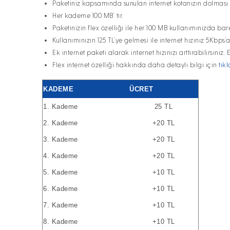
Paketiniz kapsamında sunulan internet kotanızın dolması il
Her kademe 100 MB’ tır.
Paketinizin flex özelliği ile her 100 MB kullanımınızda ba
Kullanımınızın 125 TL’ye gelmesi ile internet hızınız 5Kbps’
Ek internet paketi alarak internet hızınızı arttırabilirsiniz.
Flex internet özelliği hakkında daha detaylı bilgi için
tıkl
KADEME
ÜCRET
1. Kademe
25 TL
2. Kademe
+20 TL
3. Kademe
+20 TL
4. Kademe
+20 TL
5. Kademe
+10 TL
6. Kademe
+10 TL
7. Kademe
+10 TL
8. Kademe
+10 TL