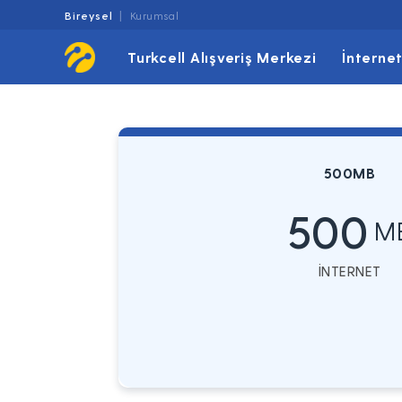
Bireysel
Kurumsal
Turkcell Alışveriş Merkezi
İnterne
500MB
500
M
İNTERNET