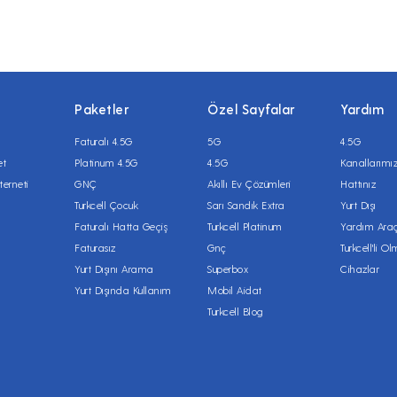
Paketler
Özel Sayfalar
Yardım
Faturalı 4.5G
5G
4.5G
et
Platinum 4.5G
4.5G
Kanallarımı
terneti
GNÇ
Akıllı Ev Çözümleri
Hattınız
Turkcell Çocuk
Sarı Sandık Extra
Yurt Dışı
Faturalı Hatta Geçiş
Turkcell Platinum
Yardım Araç
Faturasız
Gnç
Turkcell'li O
Yurt Dışını Arama
Superbox
Cihazlar
Yurt Dışında Kullanım
Mobil Aidat
Turkcell Blog