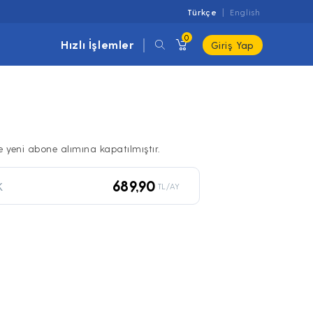
Türkçe
English
0
Hızlı İşlemler
Giriş Yap
ile yeni abone alımına kapatılmıştır.
689,90
K
TL/AY