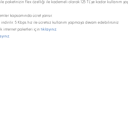
e paketinizin flex özelliği ile kademeli olarak 125 TL’ye kadar kullanım yap
remler kapsamında ücret yansır.
a indirilir. 5 Kbps hız ile ücretsiz kullanım yapmaya devam edebilirsiniz
 Ek internet paketleri için
tıklayınız.
ayınız.