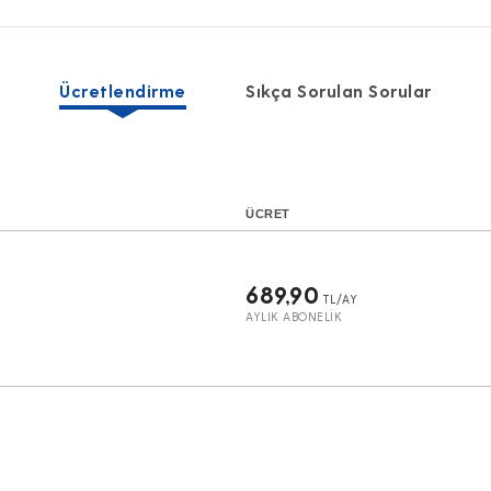
Ücretlendirme
Sıkça Sorulan Sorular
ÜCRET
689,90
TL/AY
AYLIK ABONELİK