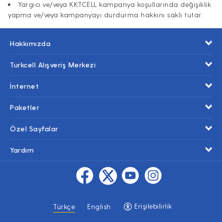
Yargıcı ve/veya KKTCELL kampanya koşullarında değişiklik
yapma ve/veya kampanyayı durdurma hakkını saklı tutar.
Hakkımızda
Turkcell Alışveriş Merkezi
İnternet
Paketler
Özel Sayfalar
Yardım
Erişilebilirlik
Türkçe
English