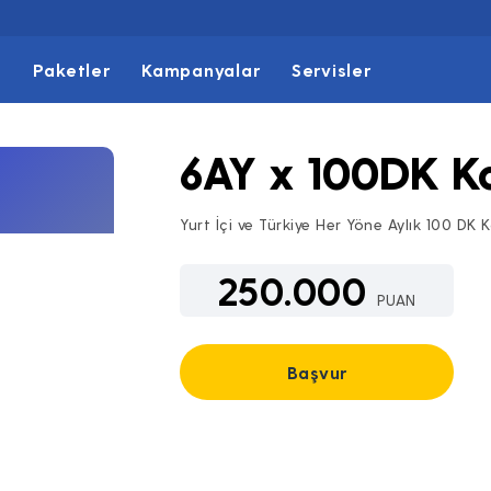
t
Paketler
Kampanyalar
Servisler
6AY x 100DK 
Yurt İçi ve Türkiye Her Yöne Aylık 100 D
250.000
PUAN
Başvur