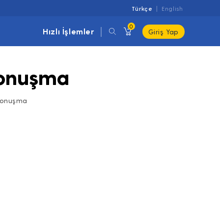
Türkçe
English
0
Hızlı İşlemler
Giriş Yap
Konuşma
K Konuşma