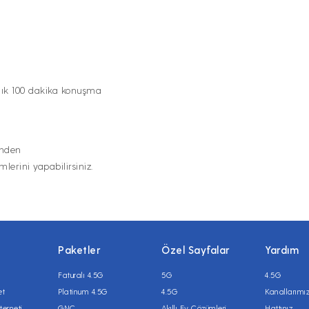
ylık 100 dakika konuşma
nden
lerini yapabilirsiniz.
Paketler
Özel Sayfalar
Yardım
Faturalı 4.5G
5G
4.5G
et
Platinum 4.5G
4.5G
Kanallarımı
terneti
GNÇ
Akıllı Ev Çözümleri
Hattınız