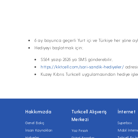
6 ay boyunca geçerli Yurt içi ve Türkiye her yöne a
Hediyeyi başlatmak için;
SS64 yazıp 2626 ya SMS gönderebilir,
https://kktcell.com/sari-sandik-hediyeler/
adresi
Kuzey Kıbrıs Turkcell uygulamasından hediye işlem
Hakkımızda
Turkcell Alışveriş
İnternet
Merkezi
Genel Bakış
Superbox
İnsan Kaynakları
Mobil İntern
Yaz Fırsatı
Haberler
Turkcell Ev İn
Dijital Fırsatlar