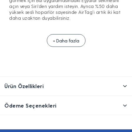
görmek için Bul uygulamasındaki Eşyalar sekmesini
açın veya Siri'den yardım isteyin. Ayrıca %50 daha
yüksek sesli hoparlör sayesinde AirTag'i artık iki kat
daha uzaktan duyabilirsiniz.
+ Daha fazla
Ürün Özellikleri
Ödeme Seçenekleri