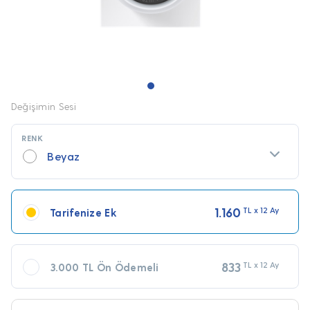
Değişimin Sesi
RENK
Beyaz
1.160
TL x 12 Ay
Tarifenize Ek
833
TL x 12 Ay
3.000 TL Ön Ödemeli