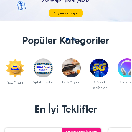
Tüm Teknolojik İhtiyaçların Tam'da
Popüler Kategoriler
Dijital Fırsatlar
Ev & Yaşam
5G Destekli
Kulaklık
Yaz Fırsatı
Telefonlar
En İyi Teklifler
Kampanyalı Ürün