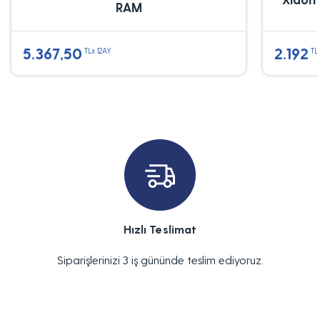
RAM
5.367,50
2.192
TLx 12AY
TL
Hızlı Teslimat
Siparişlerinizi 3 iş gününde teslim ediyoruz.