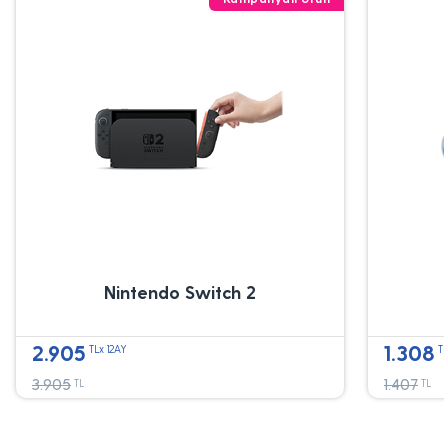
Nintendo Switch 2
2.905
1.308
TLx 12AY
TL
3.905
1.407
TL
TL