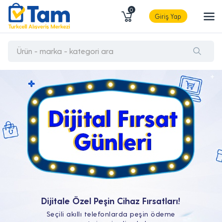
0
Giriş Yap