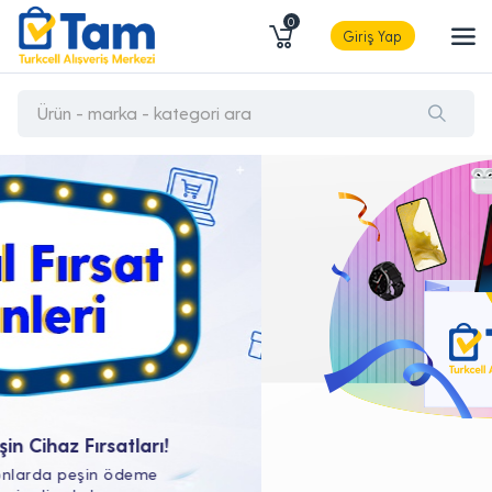
0
Giriş Yap