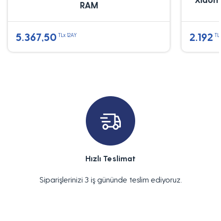
RAM
5.367,50
2.192
TLx 12AY
TL
Hızlı Teslimat
Siparişlerinizi 3 iş gününde teslim ediyoruz.