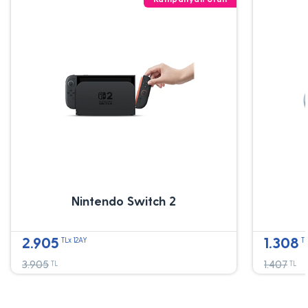
Nintendo Switch 2
2.905
1.308
TLx 12AY
TL
3.905
1.407
TL
TL