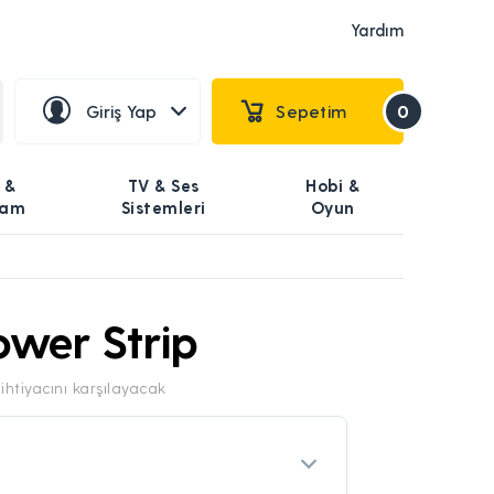
Yardım
Giriş Yap
Sepetim
0
 &
TV & Ses
Hobi &
şam
Sistemleri
Oyun
wer Strip
 ihtiyacını karşılayacak