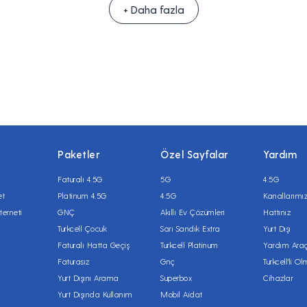
+ Daha fazla
Paketler
Özel Sayfalar
Yardım
Faturalı 4.5G
5G
4.5G
et
Platinum 4.5G
4.5G
Kanallarımı
terneti
GNÇ
Akıllı Ev Çözümleri
Hattınız
Turkcell Çocuk
Sarı Sandık Extra
Yurt Dışı
Faturalı Hatta Geçiş
Turkcell Platinum
Yardım Araç
Faturasız
Gnç
Turkcell'li O
Yurt Dışını Arama
Superbox
Cihazlar
Yurt Dışında Kullanım
Mobil Aidat