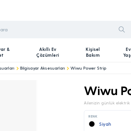
yar &
Akıllı Ev
Kişisel
Ev
et
Çözümleri
Bakım
Ya
suarları
Bilgisayar Aksesuarları
Wiwu Power Strip
Wiwu Po
Ailenizin günlük elektrik
RENK
Siyah