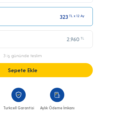
323
TL x 12 Ay
2.960
TL
3 iş gününde teslim
Sepete Ekle
Turkcell Garantisi
Aylık Ödeme İmkanı