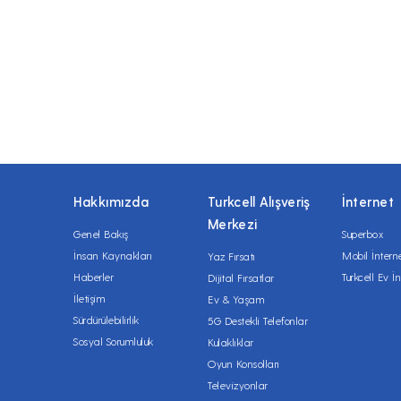
Hakkımızda
Turkcell Alışveriş
İnternet
Merkezi
Genel Bakış
Superbox
İnsan Kaynakları
Mobil İntern
Yaz Fırsatı
Haberler
Turkcell Ev İn
Dijital Fırsatlar
İletişim
Ev & Yaşam
Sürdürülebilirlik
5G Destekli Telefonlar
Sosyal Sorumluluk
Kulaklıklar
Oyun Konsolları
Televizyonlar