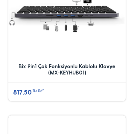
Bix 9in1 Çok Fonksiyonlu Kablolu Klavye
(MX-KEYHUB01)
817,50
TLx 12AY