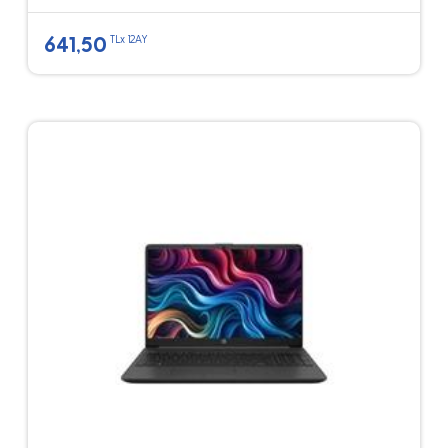
641,50
TLx 12AY