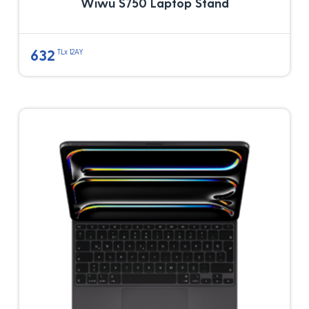
Wiwu S750 Laptop Stand
632
TLx 12AY