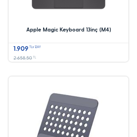
Apple Magic Keyboard 13inç (M4)
1.909
TLx 12AY
2.658,50
TL