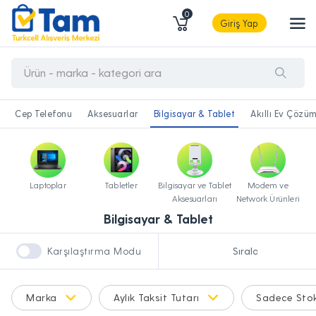
0
Giriş Yap
Cep Telefonu
Aksesuarlar
Bilgisayar & Tablet
Akıllı Ev Çözüm
Laptoplar
Tabletler
Bilgisayar ve Tablet
Modem ve
Aksesuarları
Network Ürünleri
Bilgisayar & Tablet
Karşılaştırma Modu
Marka
Aylık Taksit Tutarı
Sadece Stok