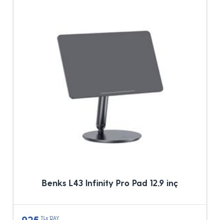
Benks L43 Infinity Pro Pad 12,9 inç
925
TLx 12AY