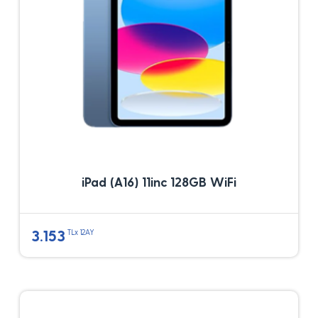
iPad (A16) 11inc 128GB WiFi
3.153
TLx 12AY