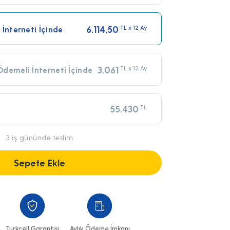
6.114,50
TL x 12 Ay
 İnterneti İçinde
3.061
TL x 12 Ay
demeli İnterneti İçinde
55.430
TL
3 iş gününde teslim
Sepete Ekle
Turkcell Garantisi
Aylık Ödeme İmkanı