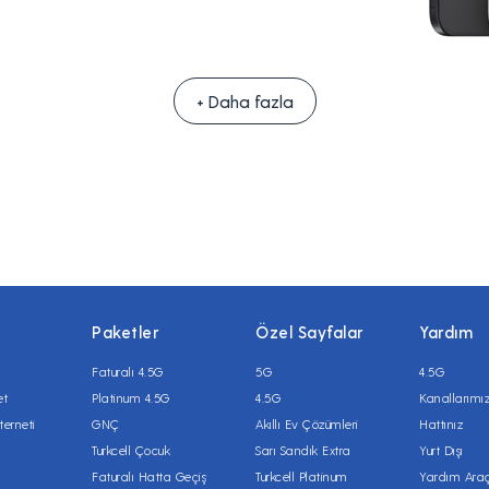
+ Daha fazla
Paketler
Özel Sayfalar
Yardım
Faturalı 4.5G
5G
4.5G
et
Platinum 4.5G
4.5G
Kanallarımı
terneti
GNÇ
Akıllı Ev Çözümleri
Hattınız
Turkcell Çocuk
Sarı Sandık Extra
Yurt Dışı
Faturalı Hatta Geçiş
Turkcell Platinum
Yardım Araç