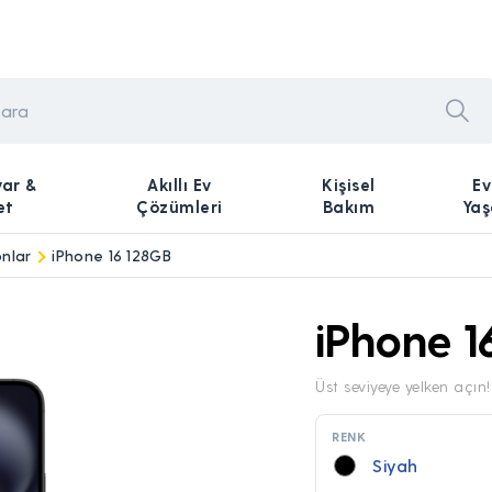
yar &
Akıllı Ev
Kişisel
Ev
et
Çözümleri
Bakım
Ya
nlar
iPhone 16 128GB
iPhone 1
Üst seviyeye yelken açın!
RENK
Siyah