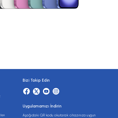
Bizi Takip Edin
z
Uygulamamızı İndirin
ları
Aşağıdaki QR kodu okutarak cihazınıza uygun