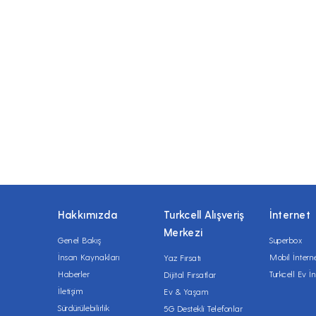
Hakkımızda
Turkcell Alışveriş
İnternet
Merkezi
Genel Bakış
Superbox
İnsan Kaynakları
Mobil İntern
Yaz Fırsatı
Haberler
Turkcell Ev İn
Dijital Fırsatlar
İletişim
Ev & Yaşam
Sürdürülebilirlik
5G Destekli Telefonlar