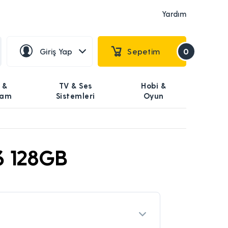
Yardım
Giriş Yap
Sepetim
0
 &
TV & Ses
Hobi &
şam
Sistemleri
Oyun
6 128GB