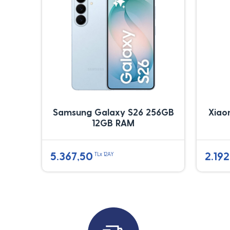
Samsung Galaxy S26 256GB
Xiao
12GB RAM
5.367,50
2.192
TLx 12AY