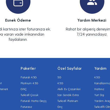
Esnek Ödeme
Yardım Merkezi
di kartınıza ister faturanıza ek,
Rahat bir alışveriş deneyim
ya varan vade imkanından
7/24 yanınızdayız.
faydalanın.
Paketler
Özel Sayfalar
Yardım
Faturalı 4.5G
5G
4.5G
et
Platinum 4.5G
4.5G
Kanallarımı
terneti
GNÇ
Akıllı Ev Çözümleri
Hattınız
Turkcell Çocuk
Sarı Sandık Extra
Yurt Dışı
Faturalı Hatta Geçiş
Turkcell Platinum
Yardım Araç
Faturasız
Gnç
Turkcell'li O