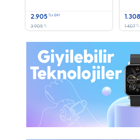
2.905
1.30
TLx 12AY
3.905
1.407
TL
TL