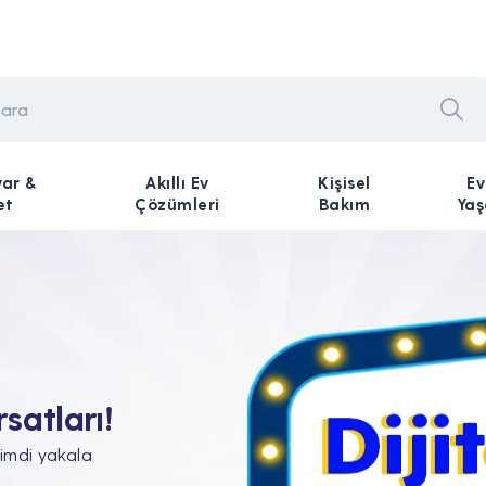
yar &
Akıllı Ev
Kişisel
Ev
et
Çözümleri
Bakım
Ya
n Tam'da