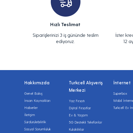
Hızlı Teslimat
Siparişlerinizi 3 iş gününde teslim
İster kre
ediyoruz.
12 a
Hakkımızda
Turkcell Alışveriş
İnternet
Merkezi
Genel Bakış
Superbox
İnsan Kaynakları
Mobil İntern
Yaz Fırsatı
Haberler
Turkcell Ev İn
Dijital Fırsatlar
İletişim
Ev & Yaşam
Sürdürülebilirlik
5G Destekli Telefonlar
Sosyal Sorumluluk
Kulaklıklar