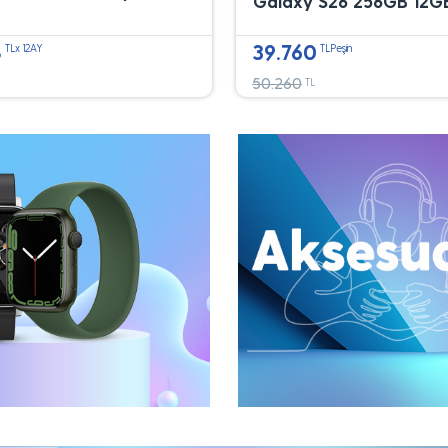
Galaxy S26 256GB 12G
8
39.760
TLx 12AY
TLPeşin
50.260
TL