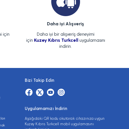
Daha iyi Alışveriş
i için
Daha iyi bir alışveriş deneyimi
için
Kuzey Kıbrıs Turkcell
uygulamasını
indirin.
Bizi Takip Edin
z
Uygulamamızı İndirin
ları
Aşağıdaki QR kodu okutarak cihazınıza uygun
Kuzey Kıbrıs Turkcell mobil uygulamasını
lmak