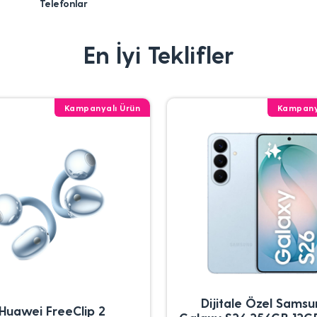
Telefonlar
En İyi Teklifler
Kampanyalı Ürün
Kampany
Dijitale Özel Sams
Huawei FreeClip 2