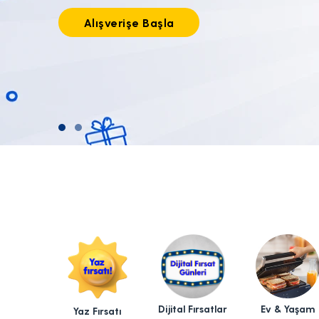
Tıkla alışverişe başla!
Dijital Fırsatlar
Ev & Yaşam
Yaz Fırsatı