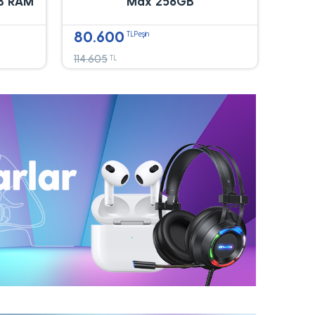
B RAM
Max 256GB
80.600
TLPeşin
114.605
TL