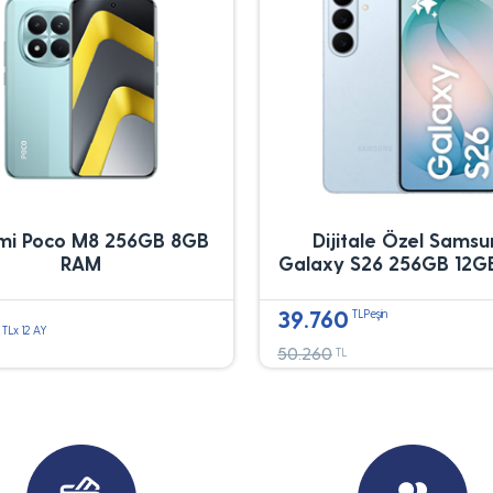
mi Poco M8 256GB 8GB
Dijitale Özel Sams
RAM
Galaxy S26 256GB 12G
39.760
TLPeşin
TLx 12 AY
50.260
TL