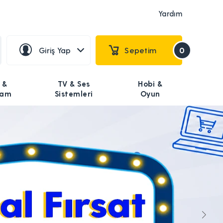
Yardım
Giriş Yap
Sepetim
0
 &
TV & Ses
Hobi &
şam
Sistemleri
Oyun