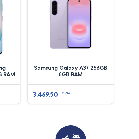
ung
Samsung Galaxy A37 256GB
B RAM
8GB RAM
3.469,50
TLx 12AY