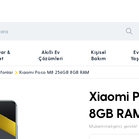
yar &
Akıllı Ev
Kişisel
Ev
et
Çözümleri
Bakım
Ya
fonlar
Xiaomi Poco M8 256GB 8GB RAM
Xiaomi 
8GB RA
Mükemmeliyetci yenilik!