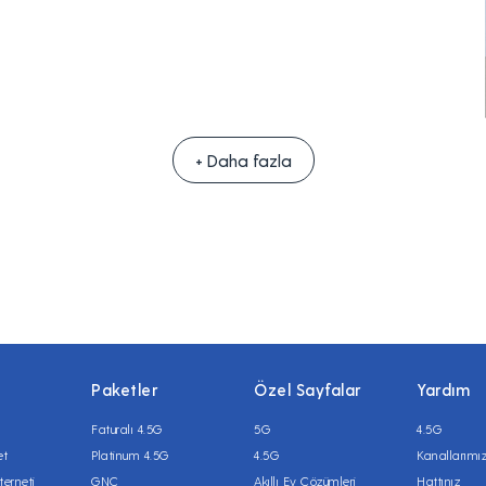
+ Daha fazla
Paketler
Özel Sayfalar
Yardım
Faturalı 4.5G
5G
4.5G
et
Platinum 4.5G
4.5G
Kanallarımı
terneti
GNÇ
Akıllı Ev Çözümleri
Hattınız