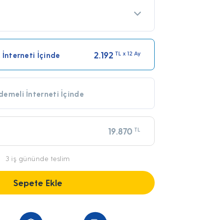
2.192
TL x 12 Ay
 İnterneti İçinde
emeli İnterneti İçinde
19.870
TL
3 iş gününde teslim
Sepete Ekle