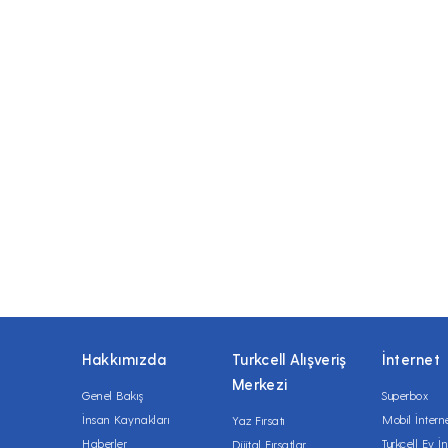
Hakkımızda
Turkcell Alışveriş
İnternet
Merkezi
Genel Bakış
Superbox
İnsan Kaynakları
Mobil İntern
Yaz Fırsatı
Haberler
Turkcell Ev İn
Dijital Fırsatlar