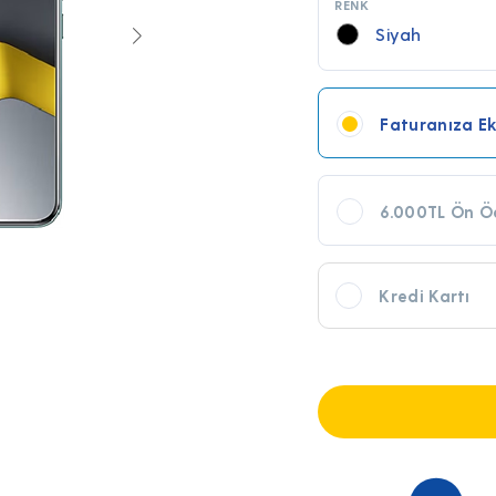
RENK
Siyah
Faturanıza Ek
6.000TL Ön Öd
1.537,50
TL x 12 Ay
Kredi Kartı