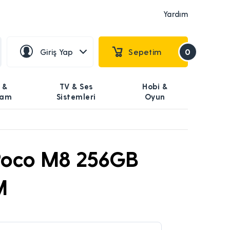
Yardım
Giriş Yap
Sepetim
0
 &
TV & Ses
Hobi &
şam
Sistemleri
Oyun
Poco M8 256GB
M