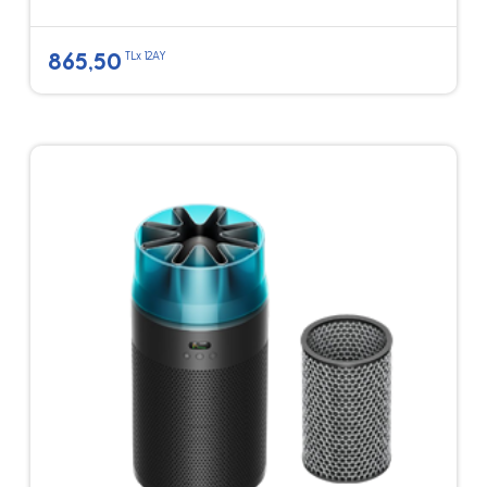
865,50
TLx 12AY