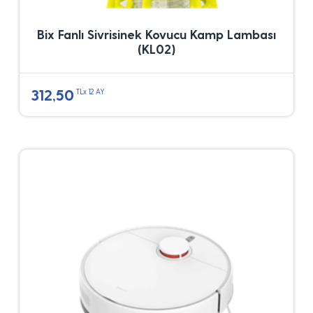
Bix Fanlı Sivrisinek Kovucu Kamp Lambası
(KL02)
312,50
TLx 12 AY