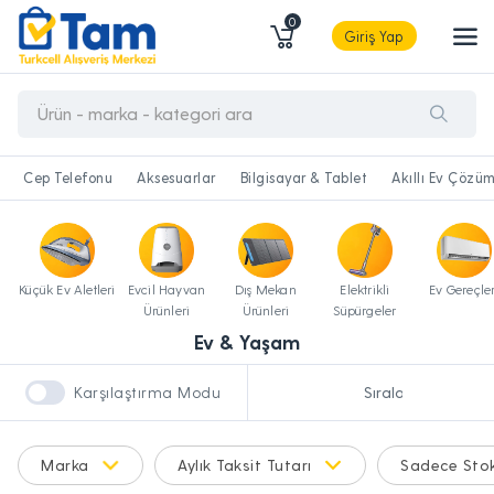
0
Giriş Yap
Cep Telefonu
Aksesuarlar
Bilgisayar & Tablet
Akıllı Ev Çözüm
Küçük Ev Aletleri
Evcil Hayvan
Dış Mekan
Elektrikli
Ev Gereçler
Ürünleri
Ürünleri
Süpürgeler
Ev & Yaşam
Karşılaştırma Modu
Marka
Aylık Taksit Tutarı
Sadece Stok