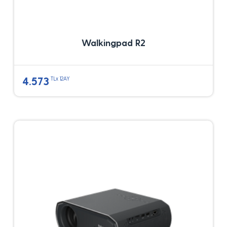
Walkingpad R2
4.573
TLx 12AY