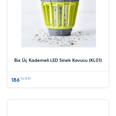
Bix Üç Kademeli LED Sinek Kovucu (KL01)
186
TLx 12 AY