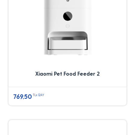
Xiaomi Pet Food Feeder 2
769,50
TLx 12AY