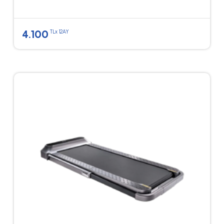
4.100
TLx 12AY