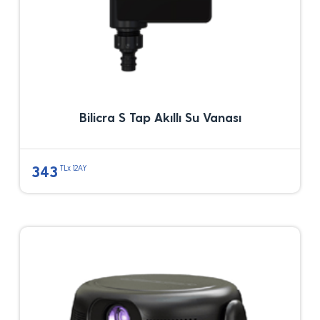
Bilicra S Tap Akıllı Su Vanası
343
TLx 12AY