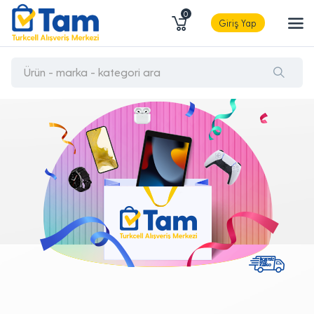
0
Giriş Yap