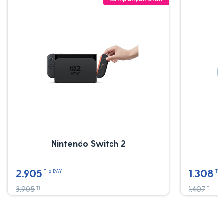
Nintendo Switch 2
2.905
1.308
TLx 12AY
TL
3.905
1.407
TL
TL