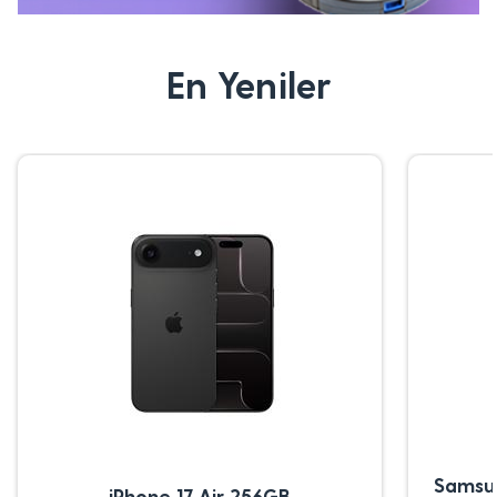
En Yeniler
Samsu
iPhone 17 Air 256GB