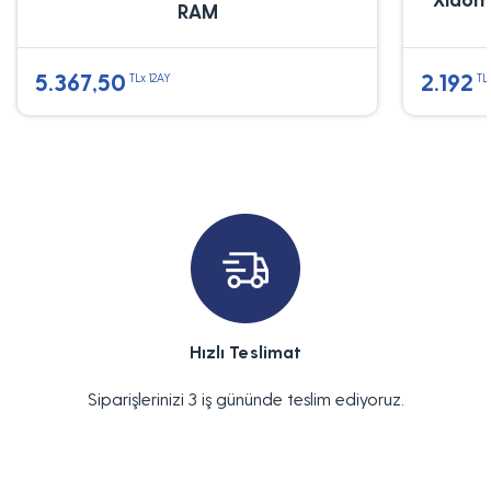
RAM
5.367,50
2.192
TLx 12AY
TL
Hızlı Teslimat
Siparişlerinizi 3 iş gününde teslim ediyoruz.