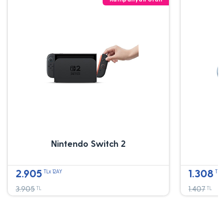
Nintendo Switch 2
2.905
1.308
TLx 12AY
TL
3.905
1.407
TL
TL