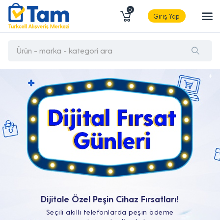
0
Giriş Yap