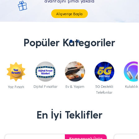
Tüm Teknolojik İhtiyaçların Tam'da
Popüler Kategoriler
Dijital Fırsatlar
Ev & Yaşam
5G Destekli
Kulaklık
Yaz Fırsatı
Telefonlar
En İyi Teklifler
Kampanyalı Ürün