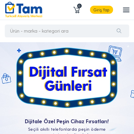
0
Giriş Yap