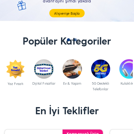
Tüm Teknolojik İhtiyaçların Tam'da
Popüler Kategoriler
Dijital Fırsatlar
Ev & Yaşam
5G Destekli
Kulaklık
Yaz Fırsatı
Telefonlar
En İyi Teklifler
Kampanyalı Ürün