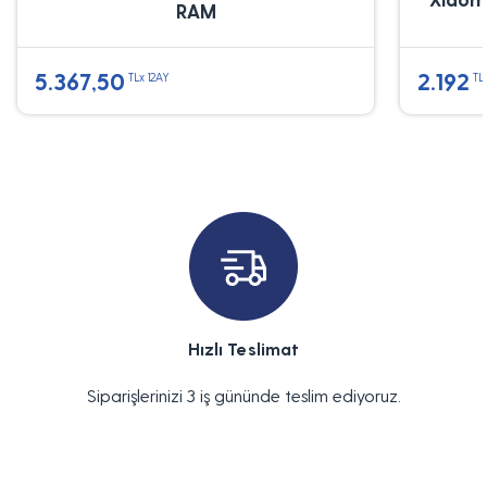
RAM
5.367,50
2.192
TLx 12AY
TL
Hızlı Teslimat
Siparişlerinizi 3 iş gününde teslim ediyoruz.