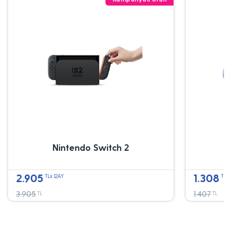
Nintendo Switch 2
2.905
1.308
TLx 12AY
TL
3.905
1.407
TL
TL