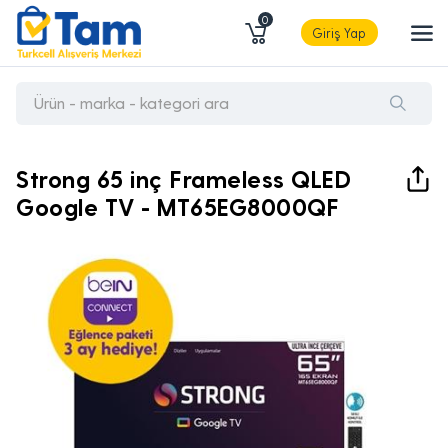
0
Giriş Yap
Strong 65 inç Frameless QLED
Google TV - MT65EG8000QF