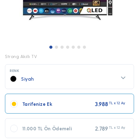
Strong Akıllı TV
RENK
Siyah
3.988
TL x 12 Ay
Tarifenize Ek
2.789
TL x 12 Ay
11.000 TL Ön Ödemeli