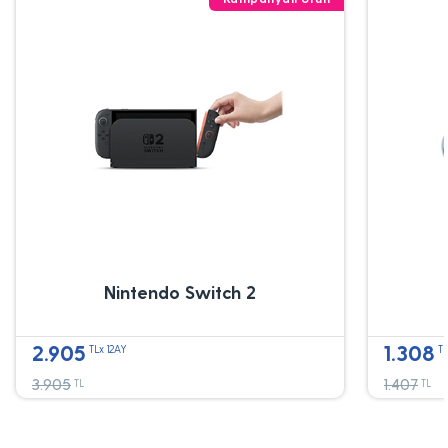
Nintendo Switch 2
2.905
1.308
TLx 12AY
TL
3.905
1.407
TL
TL