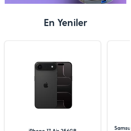
En Yeniler
Samsu
iPhone 17 Air 256GB