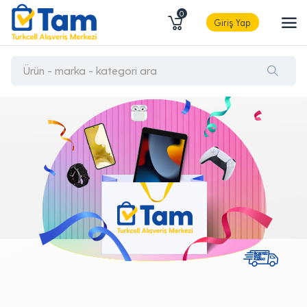
0
Giriş Yap