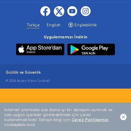
Türkçe
English
Erişilebilirlik
Uygulamamızı İndirin
Gizlilik ve Güvenlik
© 2026 Kuzey Kıbrıs Turkcell
İnternet sitemizde size daha iyi bir deneyim sunmak ve
size uygun içerikler gösterebilmek için çerez
kullanılmaktadır. Detaylı bilgi için
Çerez Politikamızı
inceleyebilirsiniz.