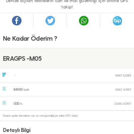
Denize açılan teknelerin can ve mal güvenliği için online GPS
takip!
Ne Kadar Öderim ?
ERAGPS -M05
PAKET İÇERİĞİ
-
849,90
CİHAZ ÜCRETİ
TL/AY
0,00
LİSANS ÜCRETİ
TL
Denize açılan teknelerin can ve mal güvenliği için online GPS takip!
Detaylı Bilgi