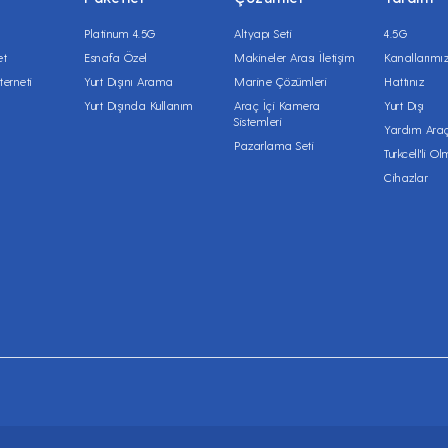
rilecektir.
Platinum 4.5G
Altyapı Seti
4.5G
et
Esnafa Özel
Makineler Arası İletişim
Kanallarımı
an tüm tüketicilere en az 15 gün önce aldikları elektronik 
terneti
Yurt Dışını Arama
Marine Çözümleri
Hattınız
rilecektir.
Yurt Dışında Kullanım
Araç İçi Kamera
Yurt Dışı
Sistemleri
Yardım Araç
Pazarlama Seti
Turkcell'li O
Cihazlar