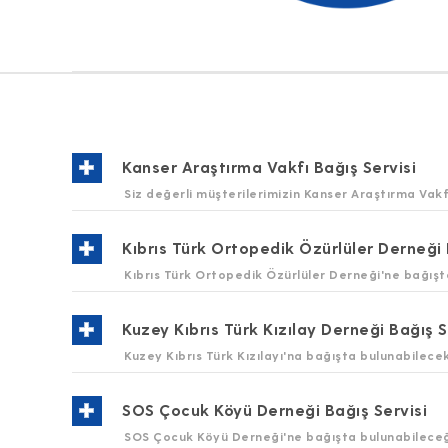
Kanser Araştırma Vakfı Bağış Servisi
Siz değerli müşterilerimizin Kanser Araştırma Vakfı
Nasıl Yararlanırım?
5228'e BAGIS yazıp SMS göndererek bağışta 
Kıbrıs Türk Ortopedik Özürlüler Derneği 
Kıbrıs Türk Ortopedik Özürlüler Derneği'ne bağışta
Kampanya Başlangıç ve Bitiş Tarihi Nedi
Nasıl Yararlanırım?
Başlangıç Tarihi: 01.02.2013
4161'e BAGIS yazıp mesaj göndererek bağışta
Kuzey Kıbrıs Türk Kızılay Derneği Bağış S
Bitiş Tarihi: -
Kampanya bitiş tarihi, kampanyadan yararlan
Kuzey Kıbrıs Türk Kızılayı'na bağışta bulunabilecek 
(web) sitesinde yayımlamak sureti ile bilgi ve
Kampanya Başlangıç ve Bitiş Tarihi Nedi
Nasıl Yararlanırım?
Başlangıç Tarihi:01.04.2005
4142'ye aşağıda belirtildiği gibi 4 amaç içi
SOS Çocuk Köyü Derneği Bağış Servisi
Bitiş Tarihi: -
Kampanya bitiş tarihi, kampanyadan yararlan
SOS Çocuk Köyü Derneği'ne bağışta bulunabileceği 