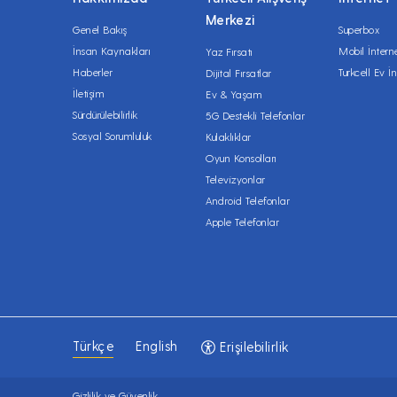
(web) sitesinde yayımlamak sureti ile bilgi ve
Kampanya Başlangıç ve Bitiş Tarihi Nedir?
Merkezi
Başlangıç Tarihi: 13.11.2023
Genel Bakış
Superbox
Bitiş Tarihi: -
İnsan Kaynakları
Mobil İntern
Yaz Fırsatı
Kampanya bitiş tarihi, kampanyadan yararlan
Haberler
Turkcell Ev İn
Dijital Fırsatlar
(web) sitesinde yayımlamak sureti ile bilgi ve
İletişim
Ev & Yaşam
Sürdürülebilirlik
5G Destekli Telefonlar
Sosyal Sorumluluk
Kulaklıklar
Oyun Konsolları
Televizyonlar
Android Telefonlar
Apple Telefonlar
Türkçe
English
Erişilebilirlik
Gizlilik ve Güvenlik