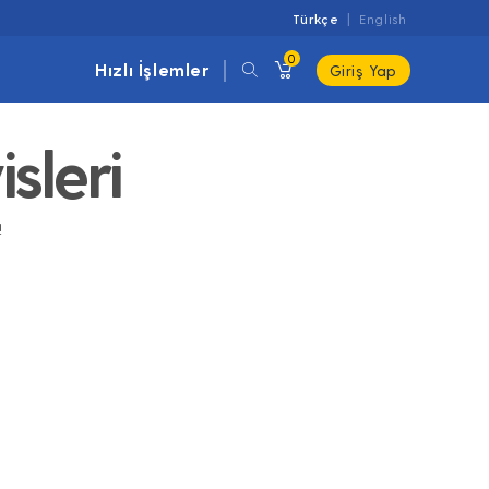
Türkçe
English
0
Hızlı İşlemler
Giriş Yap
sleri
!