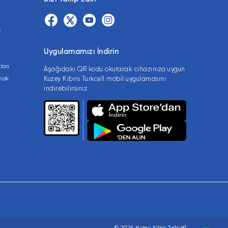
z
haberleşme hizmeti üzerinden ve ayrıca internet
Uygulamamızı İndirin
ları
Aşağıdaki QR kodu okutarak cihazınıza uygun
lmak
Kuzey Kıbrıs Turkcell mobil uygulamasını
indirebilirsiniz.
© 2026 Kuzey Kıbrıs Turkcell