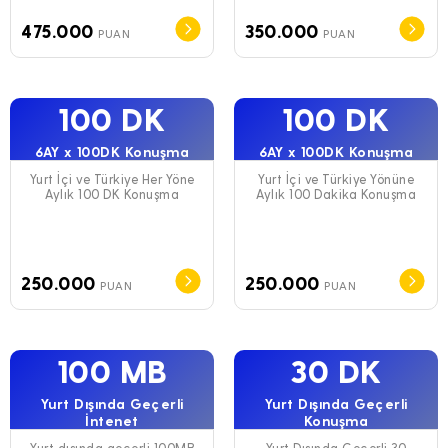
475.000
350.000
PUAN
PUAN
100 DK
100 DK
6AY x 100DK Konuşma
6AY x 100DK Konuşma
Yurt İçi ve Türkiye Her Yöne
Yurt İçi ve Türkiye Yönüne
Aylık 100 DK Konuşma
Aylık 100 Dakika Konuşma
250.000
250.000
PUAN
PUAN
100 MB
30 DK
Yurt Dışında Geçerli
Yurt Dışında Geçerli
İntenet
Konuşma
Yurt dışında geçerli 100MB
Yurt Dışında Geçerli 30