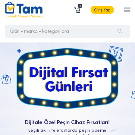
0
Giriş Yap