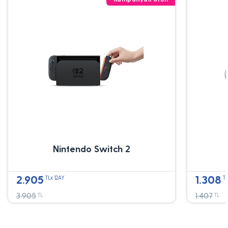
Nintendo Switch 2
2.905
1.308
TLx 12AY
TL
3.905
1.407
TL
TL