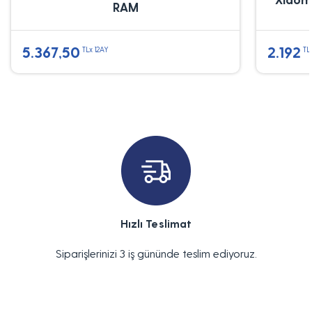
RAM
5.367,50
2.192
TLx 12AY
TL
Hızlı Teslimat
Siparişlerinizi 3 iş gününde teslim ediyoruz.