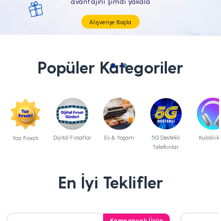
Tüm Teknolojik İhtiyaçların Tam'da
Popüler Kategoriler
Dijital Fırsatlar
Ev & Yaşam
5G Destekli
Kulaklık
Yaz Fırsatı
Telefonlar
En İyi Teklifler
Kampanyalı Ürün