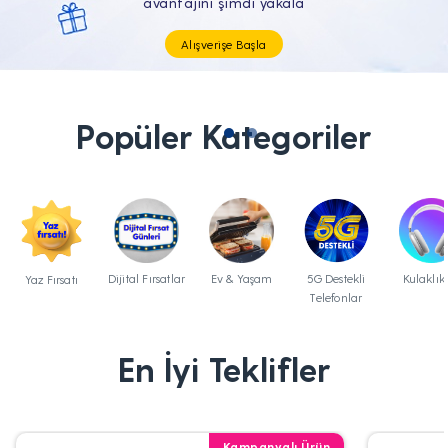
Tüm Teknolojik İhtiyaçların Tam'da
Popüler Kategoriler
Dijital Fırsatlar
Ev & Yaşam
5G Destekli
Kulaklık
Yaz Fırsatı
Telefonlar
En İyi Teklifler
Kampanyalı Ürün