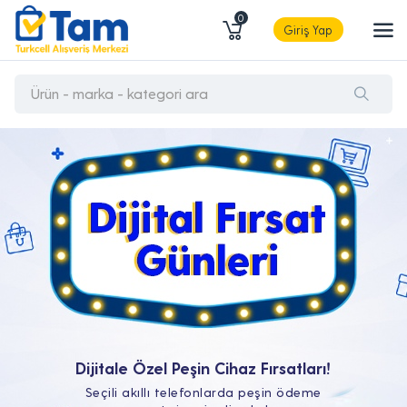
0
Giriş Yap