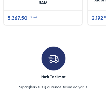
RAM
5.367,50
2.192
TLx 12AY
TL
Hızlı Teslimat
Siparişlerinizi 3 iş gününde teslim ediyoruz.