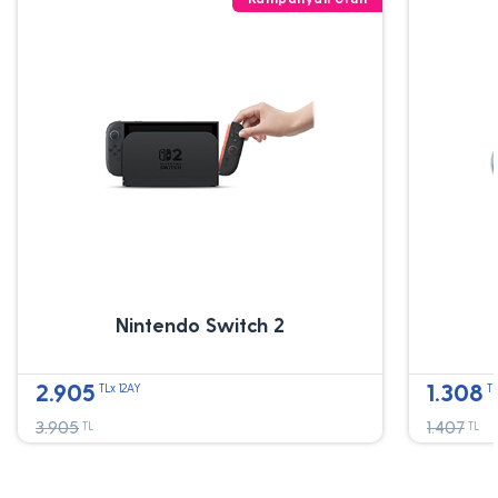
Nintendo Switch 2
2.905
1.308
TLx 12AY
TL
3.905
1.407
TL
TL