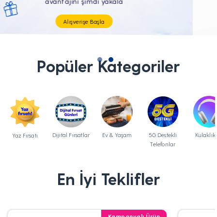
Tüm Teknolojik İhtiyaçların Tam'da
Popüler Kategoriler
Dijital Fırsatlar
Ev & Yaşam
5G Destekli
Kulaklık
Yaz Fırsatı
Telefonlar
En İyi Teklifler
Kampanyalı Ürün