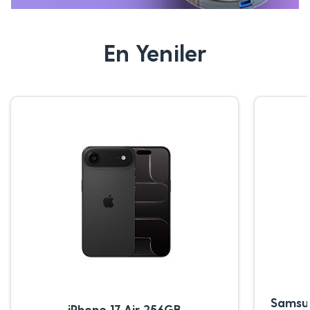
En Yeniler
Samsu
iPhone 17 Air 256GB