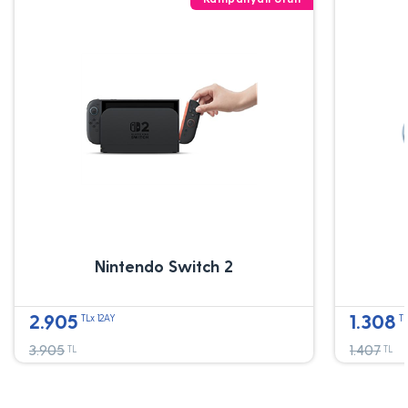
Nintendo Switch 2
2.905
1.308
TLx 12AY
TL
3.905
1.407
TL
TL