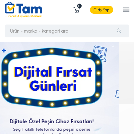
0
Giriş Yap