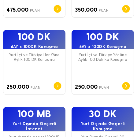
475.000
350.000
PUAN
PUAN
100 DK
100 DK
6AY x 100DK Konuşma
6AY x 100DK Konuşma
Yurt İçi ve Türkiye Her Yöne
Yurt İçi ve Türkiye Yönüne
Aylık 100 DK Konuşma
Aylık 100 Dakika Konuşma
250.000
250.000
PUAN
PUAN
100 MB
30 DK
Yurt Dışında Geçerli
Yurt Dışında Geçerli
İntenet
Konuşma
Yurt dışında geçerli 100MB
Yurt Dışında Geçerli 30