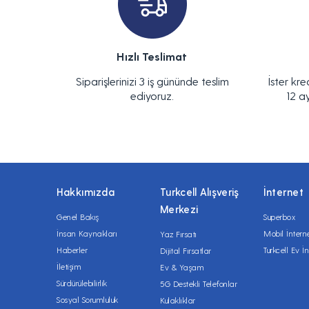
Hızlı Teslimat
Siparişlerinizi 3 iş gününde teslim
İster kre
ediyoruz.
12 a
Hakkımızda
Turkcell Alışveriş
İnternet
Merkezi
Genel Bakış
Superbox
İnsan Kaynakları
Mobil İntern
Yaz Fırsatı
Haberler
Turkcell Ev İn
Dijital Fırsatlar
İletişim
Ev & Yaşam
Sürdürülebilirlik
5G Destekli Telefonlar
Sosyal Sorumluluk
Kulaklıklar