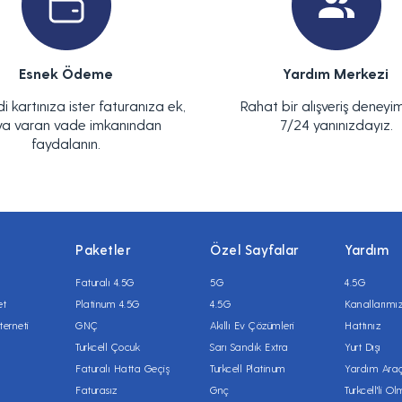
Esnek Ödeme
Yardım Merkezi
di kartınıza ister faturanıza ek,
Rahat bir alışveriş deneyim
ya varan vade imkanından
7/24 yanınızdayız.
faydalanın.
Paketler
Özel Sayfalar
Yardım
Faturalı 4.5G
5G
4.5G
et
Platinum 4.5G
4.5G
Kanallarımı
terneti
GNÇ
Akıllı Ev Çözümleri
Hattınız
Turkcell Çocuk
Sarı Sandık Extra
Yurt Dışı
Faturalı Hatta Geçiş
Turkcell Platinum
Yardım Araç
Faturasız
Gnç
Turkcell'li O