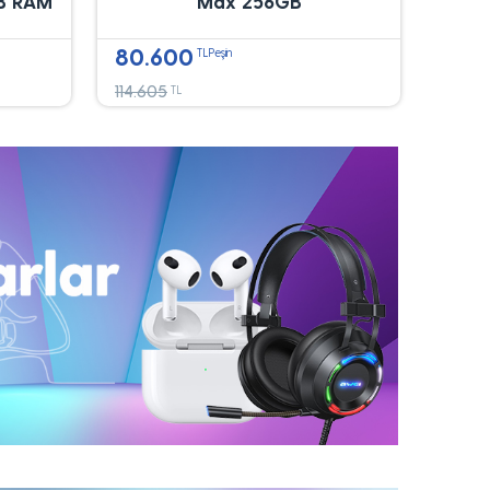
B RAM
Max 256GB
80.600
TLPeşin
114.605
TL