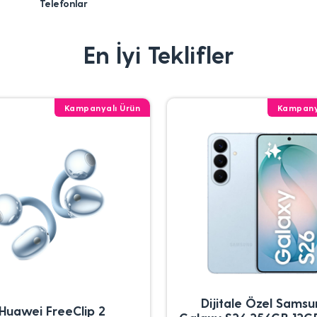
Telefonlar
En İyi Teklifler
Kampanyalı Ürün
Kampany
Dijitale Özel Sams
Huawei FreeClip 2