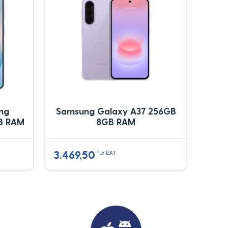
ung
Samsung Galaxy A37 256GB
B RAM
8GB RAM
3.469,50
TLx 12AY