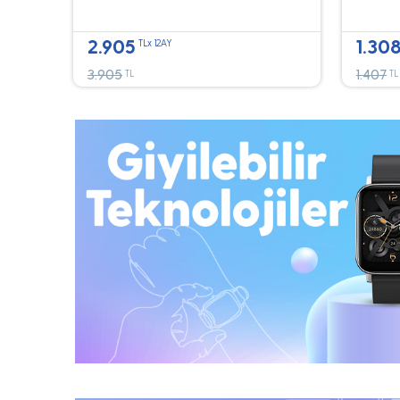
2.905
1.30
TLx 12AY
3.905
1.407
TL
TL