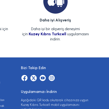
Daha iyi Alışveriş
i için
Daha iyi bir alışveriş deneyimi
için
Kuzey Kıbrıs Turkcell
uygulamasını
indirin.
Bizi Takip Edin
z
Uygulamamızı İndirin
ları
Aşağıdaki QR kodu okutarak cihazınıza uygun
Kuzey Kıbrıs Turkcell mobil uygulamasını
lmak