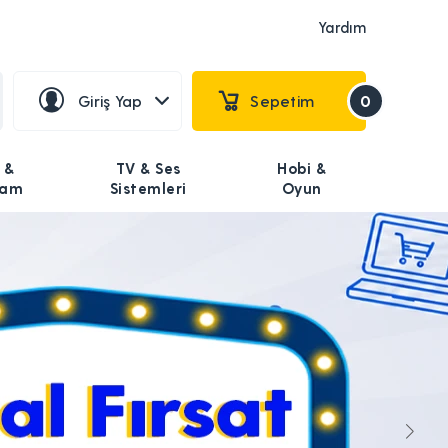
Yardım
Giriş Yap
Sepetim
0
 &
TV & Ses
Hobi &
şam
Sistemleri
Oyun