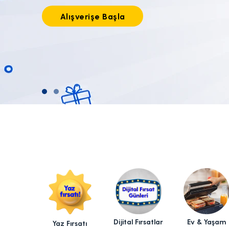
Tıkla alışverişe başla!
Dijital Fırsatlar
Ev & Yaşam
Yaz Fırsatı