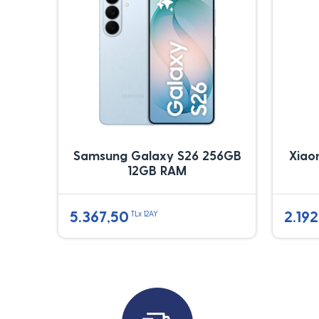
Samsung Galaxy S26 256GB
Xiao
12GB RAM
5.367,50
2.192
TLx 12AY