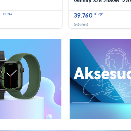
Galaxy S26 256GB 12G
8
39.760
TLx 12AY
TLPeşin
50.260
TL