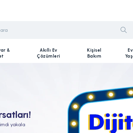
yar &
Akıllı Ev
Kişisel
Ev
et
Çözümleri
Bakım
Ya
n Tam'da