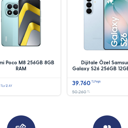
mi Poco M8 256GB 8GB
Dijitale Özel Sams
RAM
Galaxy S26 256GB 12G
39.760
TLPeşin
TLx 12 AY
50.260
TL