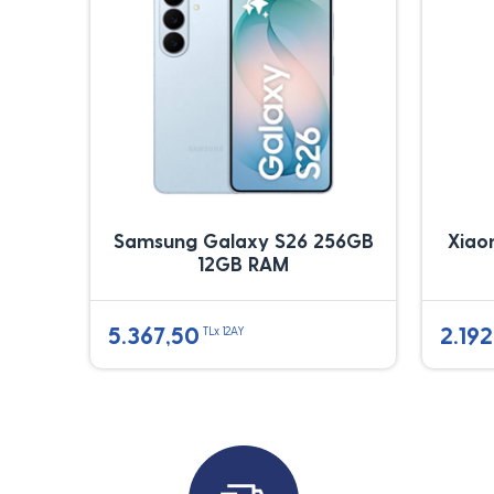
Samsung Galaxy S26 256GB
Xiao
12GB RAM
5.367,50
2.192
TLx 12AY