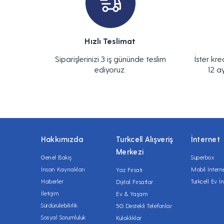
Hızlı Teslimat
Siparişlerinizi 3 iş gününde teslim
İster kre
ediyoruz.
12 a
Hakkımızda
Turkcell Alışveriş
İnternet
Merkezi
Genel Bakış
Superbox
İnsan Kaynakları
Mobil İntern
Yaz Fırsatı
Haberler
Turkcell Ev İn
Dijital Fırsatlar
İletişim
Ev & Yaşam
Sürdürülebilirlik
5G Destekli Telefonlar
Sosyal Sorumluluk
Kulaklıklar