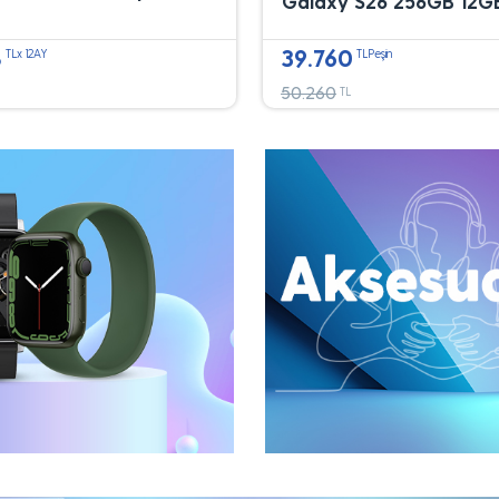
Galaxy S26 256GB 12G
8
39.760
TLx 12AY
TLPeşin
50.260
TL