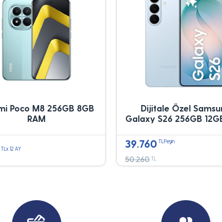
mi Poco M8 256GB 8GB
Dijitale Özel Sams
RAM
Galaxy S26 256GB 12G
39.760
TLPeşin
TLx 12 AY
50.260
TL