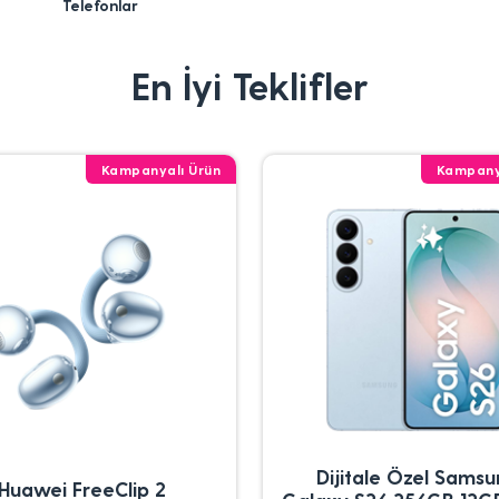
Telefonlar
En İyi Teklifler
Kampanyalı Ürün
Kampany
Dijitale Özel Sams
Huawei FreeClip 2