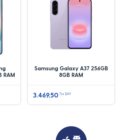
ung
Samsung Galaxy A37 256GB
B RAM
8GB RAM
3.469,50
TLx 12AY