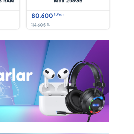
B RAM
Max 256GB
80.600
TLPeşin
114.605
TL