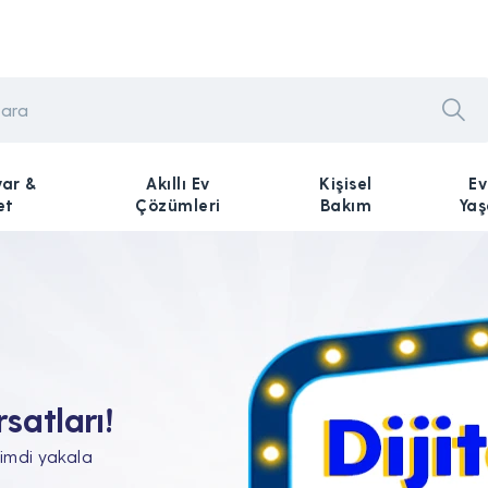
yar &
Akıllı Ev
Kişisel
Ev
et
Çözümleri
Bakım
Ya
n Tam'da