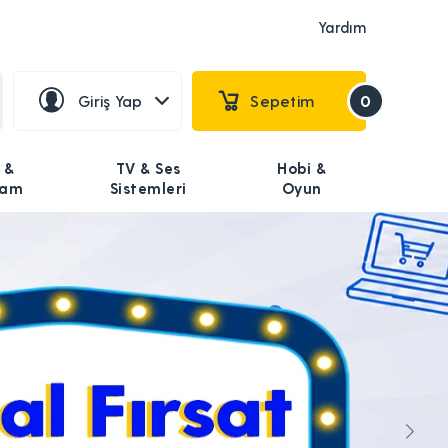
Yardım
Giriş Yap
Sepetim
0
 &
TV & Ses
Hobi &
şam
Sistemleri
Oyun