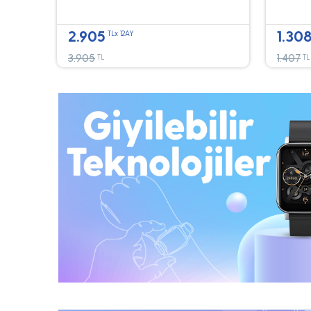
2.905
1.30
TLx 12AY
3.905
1.407
TL
TL