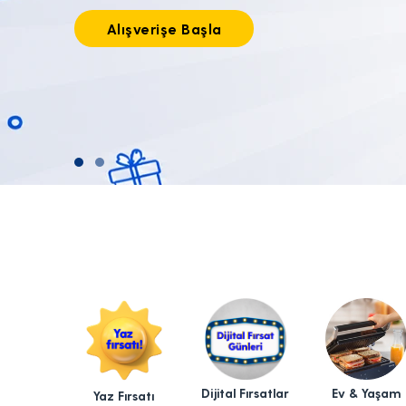
Tıkla alışverişe başla!
Dijital Fırsatlar
Ev & Yaşam
Yaz Fırsatı