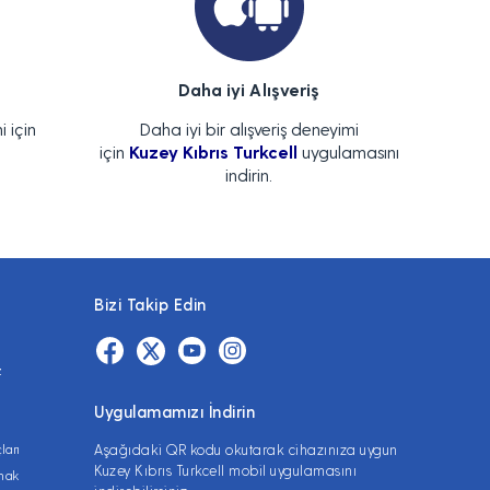
Daha iyi Alışveriş
i için
Daha iyi bir alışveriş deneyimi
için
Kuzey Kıbrıs Turkcell
uygulamasını
indirin.
Bizi Takip Edin
z
Uygulamamızı İndirin
ları
Aşağıdaki QR kodu okutarak cihazınıza uygun
Kuzey Kıbrıs Turkcell mobil uygulamasını
lmak