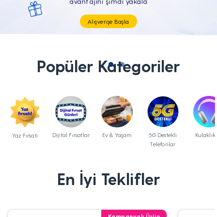
Tüm Teknolojik İhtiyaçların Tam'da
Popüler Kategoriler
Dijital Fırsatlar
Ev & Yaşam
5G Destekli
Kulaklık
Yaz Fırsatı
Telefonlar
En İyi Teklifler
Kampanyalı Ürün