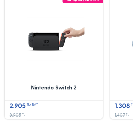
Nintendo Switch 2
2.905
1.308
TLx 12AY
TL
3.905
1.407
TL
TL