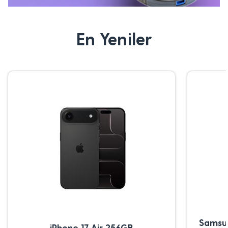
En Yeniler
Samsu
iPhone 17 Air 256GB