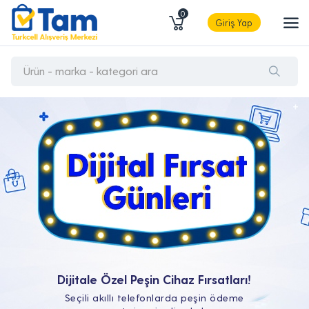
0
Giriş Yap