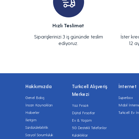
Hızlı Teslimat
Siparişlerinizi 3 iş gününde teslim
İster kre
ediyoruz.
12 a
Hakkımızda
Turkcell Alışveriş
İnternet
Merkezi
Genel Bakış
Superbox
İnsan Kaynakları
Mobil İntern
Yaz Fırsatı
Haberler
Turkcell Ev İn
Dijital Fırsatlar
İletişim
Ev & Yaşam
Sürdürülebilirlik
5G Destekli Telefonlar
Sosyal Sorumluluk
Kulaklıklar