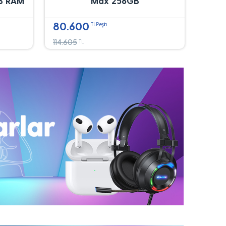
B RAM
Max 256GB
80.600
TLPeşin
114.605
TL