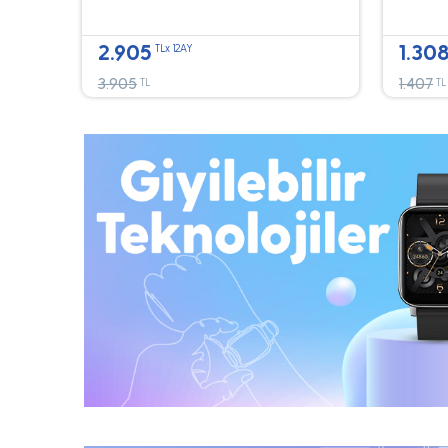
2.905
1.30
TLx 12AY
3.905
1.407
TL
TL