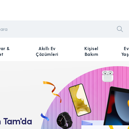
yar &
Akıllı Ev
Kişisel
Ev
et
Çözümleri
Bakım
Ya
n Tam'da