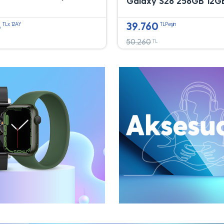
Galaxy S26 256GB 12G
8
39.760
TLx 12AY
TLPeşin
50.260
TL