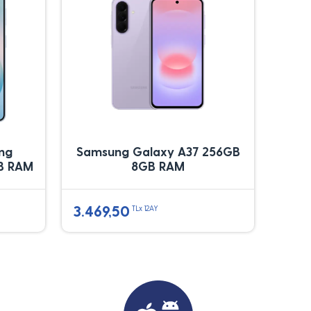
ung
Samsung Galaxy A37 256GB
B RAM
8GB RAM
3.469,50
TLx 12AY