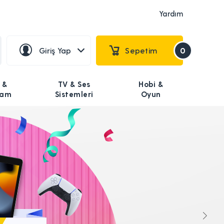
Yardım
Giriş Yap
Sepetim
0
 &
TV & Ses
Hobi &
şam
Sistemleri
Oyun