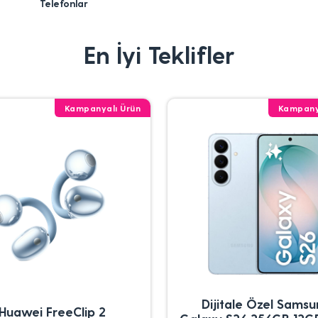
Telefonlar
En İyi Teklifler
Kampanyalı Ürün
Kampany
Dijitale Özel Sams
Huawei FreeClip 2