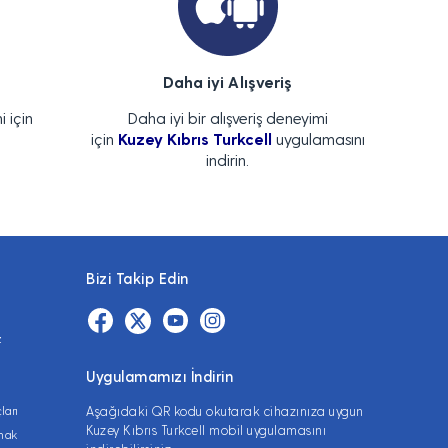
Daha iyi Alışveriş
i için
Daha iyi bir alışveriş deneyimi
için
Kuzey Kıbrıs Turkcell
uygulamasını
indirin.
Bizi Takip Edin
z
Uygulamamızı İndirin
ları
Aşağıdaki QR kodu okutarak cihazınıza uygun
Kuzey Kıbrıs Turkcell mobil uygulamasını
lmak