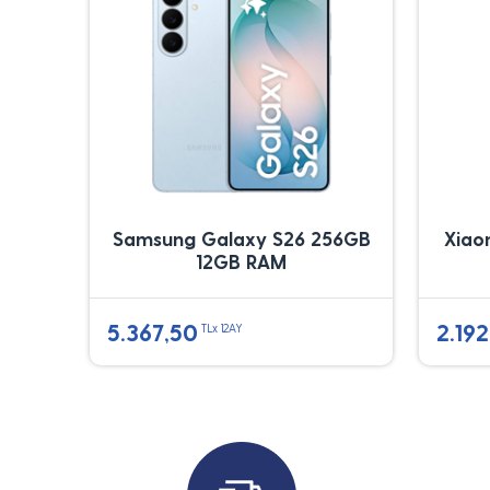
Samsung Galaxy S26 256GB
Xiao
12GB RAM
5.367,50
2.192
TLx 12AY