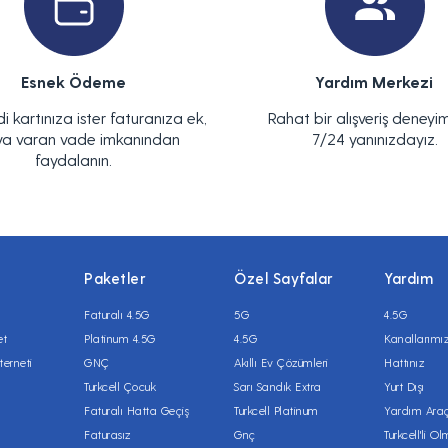
Esnek Ödeme
Yardım Merkezi
di kartınıza ister faturanıza ek,
Rahat bir alışveriş deneyim
ya varan vade imkanından
7/24 yanınızdayız.
faydalanın.
Paketler
Özel Sayfalar
Yardım
Faturalı 4.5G
5G
4.5G
et
Platinum 4.5G
4.5G
Kanallarımı
terneti
GNÇ
Akıllı Ev Çözümleri
Hattınız
Turkcell Çocuk
Sarı Sandık Extra
Yurt Dışı
Faturalı Hatta Geçiş
Turkcell Platinum
Yardım Araç
Faturasız
Gnç
Turkcell'li O