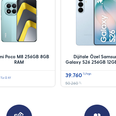
mi Poco M8 256GB 8GB
Dijitale Özel Sams
RAM
Galaxy S26 256GB 12G
39.760
TLPeşin
TLx 12 AY
50.260
TL