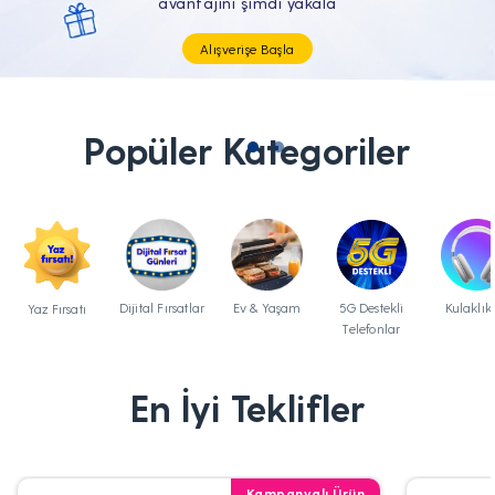
Tüm Teknolojik İhtiyaçların Tam'da
Popüler Kategoriler
Dijital Fırsatlar
Ev & Yaşam
5G Destekli
Kulaklık
Yaz Fırsatı
Telefonlar
En İyi Teklifler
Kampanyalı Ürün