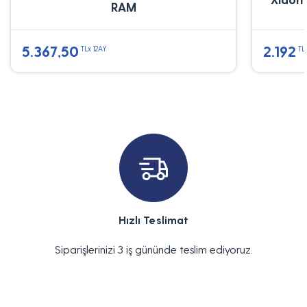
RAM
5.367,50
2.192
TLx 12AY
TL
Hızlı Teslimat
Siparişlerinizi 3 iş gününde teslim ediyoruz.