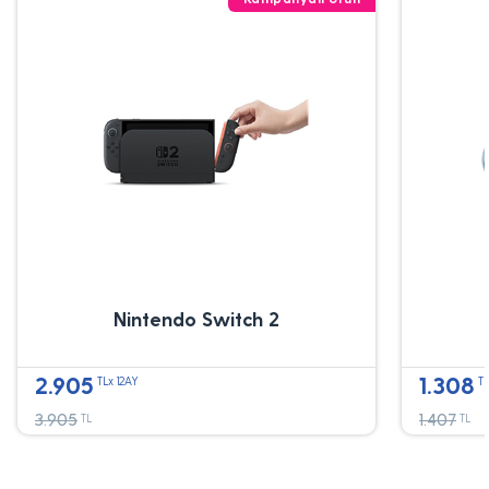
Nintendo Switch 2
2.905
1.308
TLx 12AY
TL
3.905
1.407
TL
TL