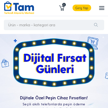
0
Giriş Yap