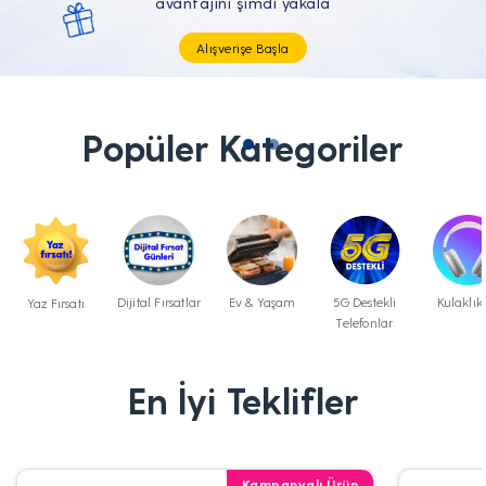
Tüm Teknolojik İhtiyaçların Tam'da
Popüler Kategoriler
Dijital Fırsatlar
Ev & Yaşam
5G Destekli
Kulaklık
Yaz Fırsatı
Telefonlar
En İyi Teklifler
Kampanyalı Ürün