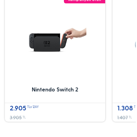
Nintendo Switch 2
2.905
1.308
TLx 12AY
TL
3.905
1.407
TL
TL