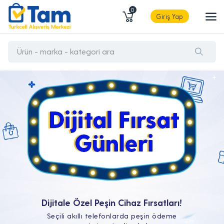
0
Giriş Yap