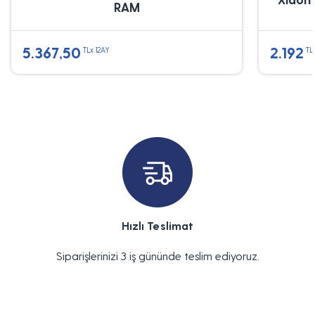
RAM
5.367,50
2.192
TLx 12AY
TL
Hızlı Teslimat
Siparişlerinizi 3 iş gününde teslim ediyoruz.