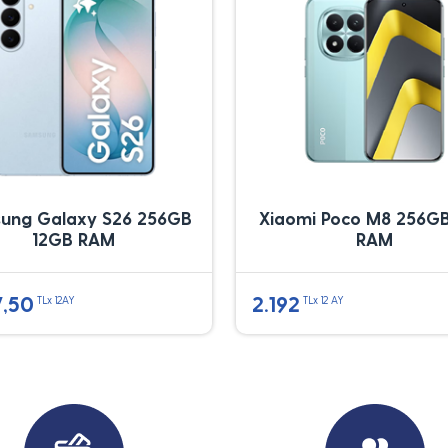
ung Galaxy S26 256GB
Xiaomi Poco M8 256G
12GB RAM
RAM
7,50
2.192
TLx 12AY
TLx 12 AY