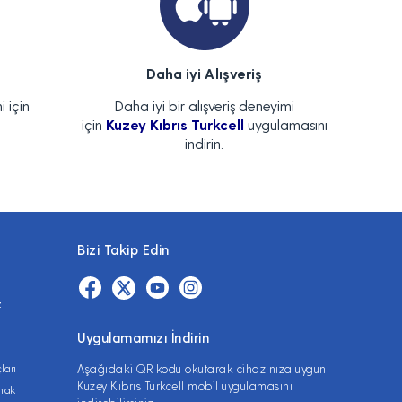
Daha iyi Alışveriş
i için
Daha iyi bir alışveriş deneyimi
için
Kuzey Kıbrıs Turkcell
uygulamasını
indirin.
Bizi Takip Edin
z
Uygulamamızı İndirin
ları
Aşağıdaki QR kodu okutarak cihazınıza uygun
Kuzey Kıbrıs Turkcell mobil uygulamasını
lmak