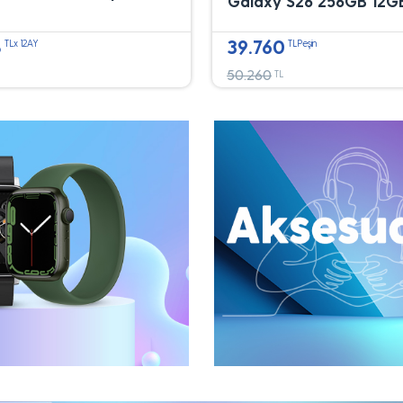
Galaxy S26 256GB 12G
8
39.760
TLx 12AY
TLPeşin
50.260
TL