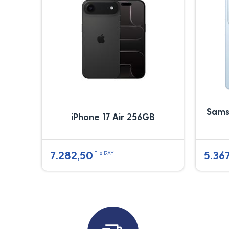
Sams
iPhone 17 Air 256GB
7.282,50
5.36
TLx 12AY