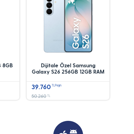
B 8GB
Dijitale Özel Samsung
Galaxy S26 256GB 12GB RAM
39.760
TLPeşin
50.260
TL