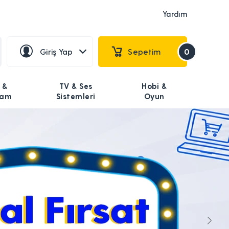
Yardım
Giriş Yap
Sepetim
0
 &
TV & Ses
Hobi &
şam
Sistemleri
Oyun