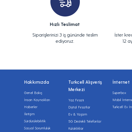
Hızlı Teslimat
Siparişlerinizi 3 iş gününde teslim
İster kre
ediyoruz.
12 a
Hakkımızda
Turkcell Alışveriş
İnternet
Merkezi
Genel Bakış
Superbox
İnsan Kaynakları
Mobil İntern
Yaz Fırsatı
Haberler
Turkcell Ev İn
Dijital Fırsatlar
İletişim
Ev & Yaşam
Sürdürülebilirlik
5G Destekli Telefonlar
Sosyal Sorumluluk
Kulaklıklar