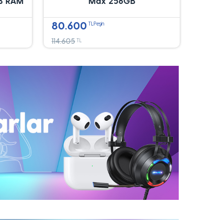
B RAM
Max 256GB
80.600
TLPeşin
114.605
TL