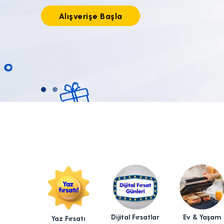
Tıkla alışverişe başla!
Dijital Fırsatlar
Ev & Yaşam
Yaz Fırsatı