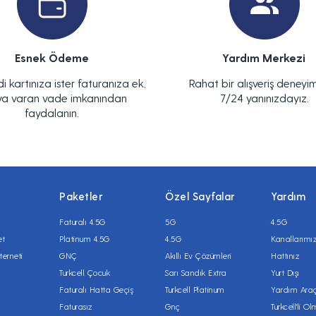
Esnek Ödeme
Yardım Merkezi
di kartınıza ister faturanıza ek,
Rahat bir alışveriş deneyim
ya varan vade imkanından
7/24 yanınızdayız.
faydalanın.
Paketler
Özel Sayfalar
Yardım
Faturalı 4.5G
5G
4.5G
et
Platinum 4.5G
4.5G
Kanallarımı
terneti
GNÇ
Akıllı Ev Çözümleri
Hattınız
Turkcell Çocuk
Sarı Sandık Extra
Yurt Dışı
Faturalı Hatta Geçiş
Turkcell Platinum
Yardım Araç
Faturasız
Gnç
Turkcell'li O