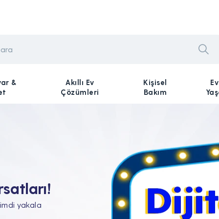
yar &
Akıllı Ev
Kişisel
Ev
et
Çözümleri
Bakım
Ya
n Tam'da