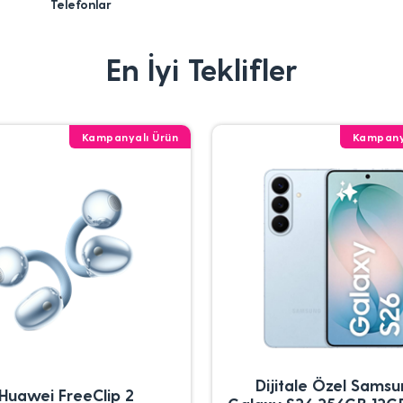
Telefonlar
En İyi Teklifler
Kampanyalı Ürün
Kampany
Dijitale Özel Sams
Huawei FreeClip 2