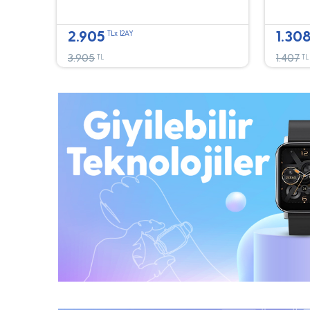
2.905
1.30
TLx 12AY
3.905
1.407
TL
TL