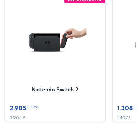
Nintendo Switch 2
2.905
1.308
TLx 12AY
TL
3.905
1.407
TL
TL