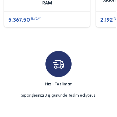
RAM
5.367,50
2.192
TLx 12AY
TL
Hızlı Teslimat
Siparişlerinizi 3 iş gününde teslim ediyoruz.