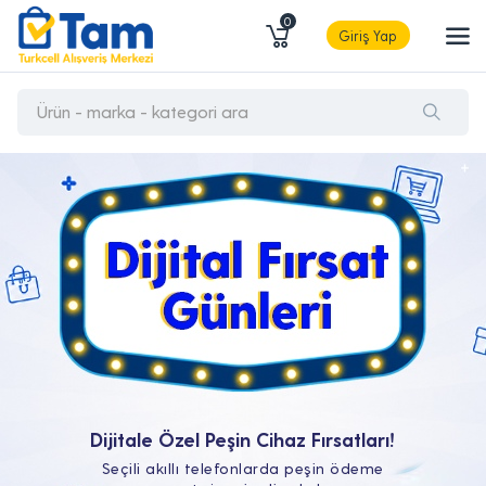
0
Giriş Yap