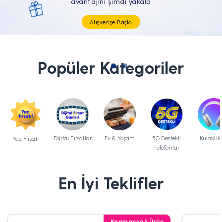
Tüm Teknolojik İhtiyaçların Tam'da
Popüler Kategoriler
Dijital Fırsatlar
Ev & Yaşam
5G Destekli
Kulaklık
Yaz Fırsatı
Telefonlar
En İyi Teklifler
Kampanyalı Ürün