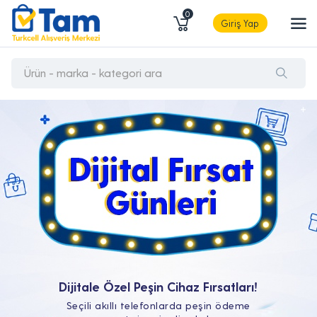
0
Giriş Yap