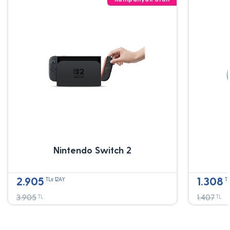
Nintendo Switch 2
2.905
1.308
TLx 12AY
TL
3.905
1.407
TL
TL