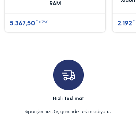
RAM
5.367,50
2.192
TLx 12AY
TL
Hızlı Teslimat
Siparişlerinizi 3 iş gününde teslim ediyoruz.