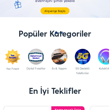
Tüm Teknolojik İhtiyaçların Tam'da
Popüler Kategoriler
Dijital Fırsatlar
Ev & Yaşam
5G Destekli
Kulaklık
Yaz Fırsatı
Telefonlar
En İyi Teklifler
Kampanyalı Ürün