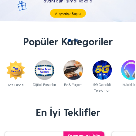
Tüm Teknolojik İhtiyaçların Tam'da
Popüler Kategoriler
Dijital Fırsatlar
Ev & Yaşam
5G Destekli
Kulaklık
Yaz Fırsatı
Telefonlar
En İyi Teklifler
Kampanyalı Ürün