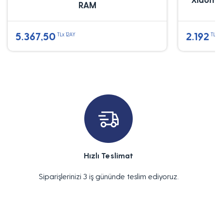
RAM
5.367,50
2.192
TLx 12AY
TL
Hızlı Teslimat
Siparişlerinizi 3 iş gününde teslim ediyoruz.