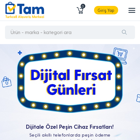
0
Giriş Yap