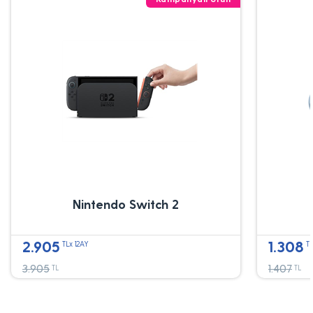
Nintendo Switch 2
2.905
1.308
TLx 12AY
TL
3.905
1.407
TL
TL