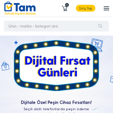
0
Giriş Yap