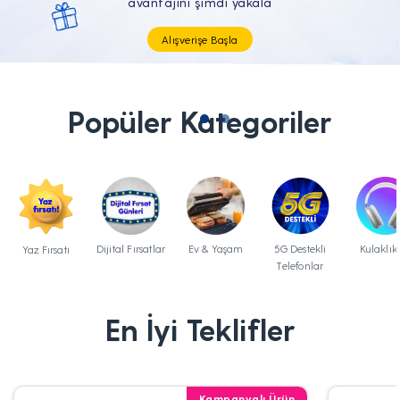
Tüm Teknolojik İhtiyaçların Tam'da
Popüler Kategoriler
Dijital Fırsatlar
Ev & Yaşam
5G Destekli
Kulaklık
Yaz Fırsatı
Telefonlar
En İyi Teklifler
Kampanyalı Ürün