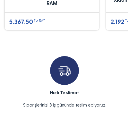
RAM
5.367,50
2.192
TLx 12AY
TL
Hızlı Teslimat
Siparişlerinizi 3 iş gününde teslim ediyoruz.