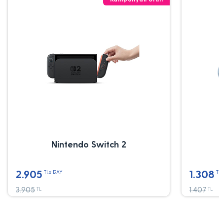
Nintendo Switch 2
2.905
1.308
TLx 12AY
TL
3.905
1.407
TL
TL