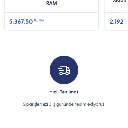
RAM
5.367,50
2.192
TLx 12AY
TL
Hızlı Teslimat
Siparişlerinizi 3 iş gününde teslim ediyoruz.