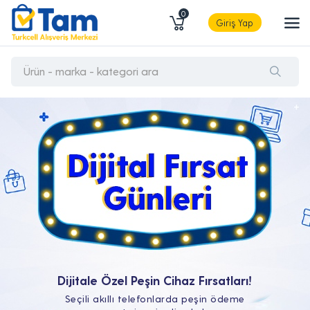
0
Giriş Yap