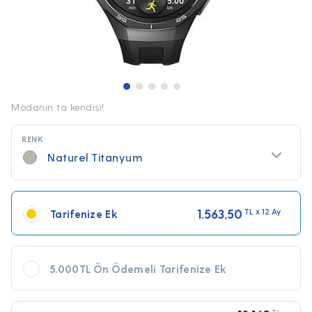
Modanın ta kendisi!
RENK
Naturel Titanyum
1.563,50
TL x 12 Ay
Tarifenize Ek
5.000TL Ön Ödemeli Tarifenize Ek
TL x 12 Ay
TL