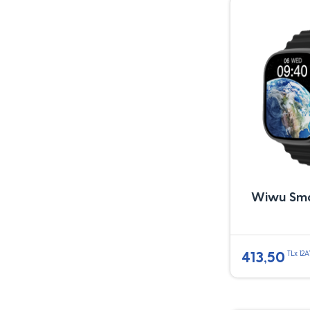
Wiwu Sma
413,50
TLx 12A