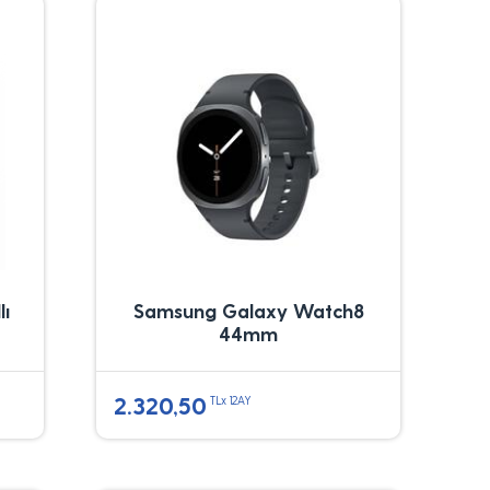
lı
Samsung Galaxy Watch8
44mm
2.320,50
TLx 12AY