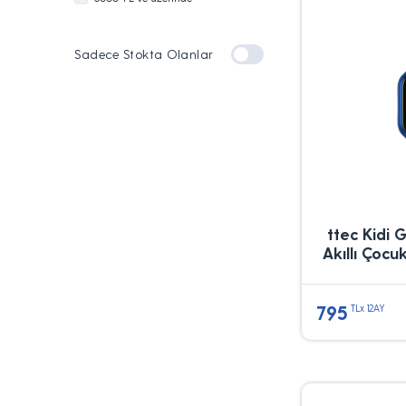
Sadece Stokta Olanlar
ttec Kidi 
Akıllı Çoc
795
TLx 12AY