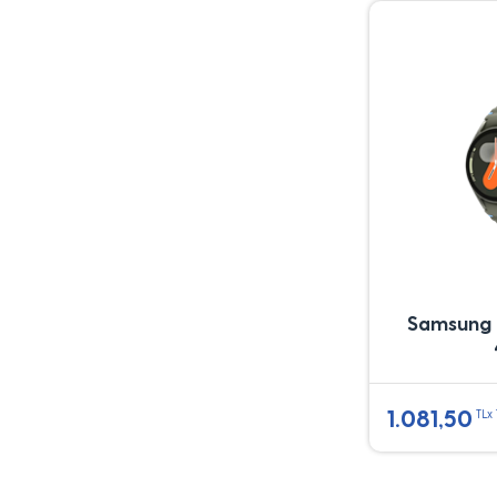
Samsung 
1.081,50
TLx 