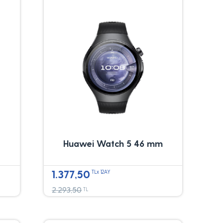
Huawei Watch 5 46 mm
1.377,50
TLx 12AY
2.293,50
TL