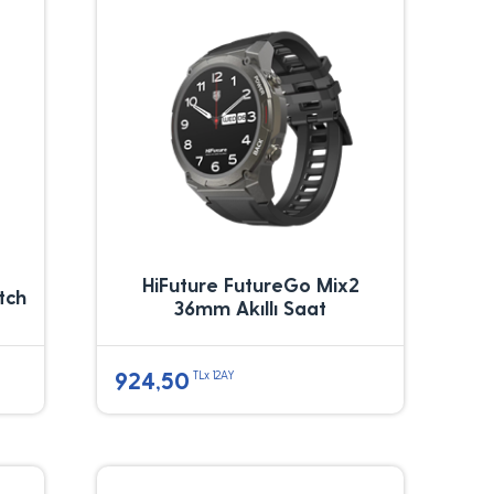
HiFuture FutureGo Mix2
tch
36mm Akıllı Saat
924,50
TLx 12AY