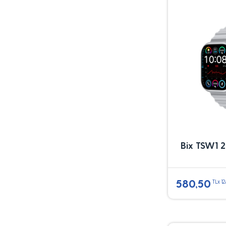
Bix TSW1 2.
580,50
TLx 1