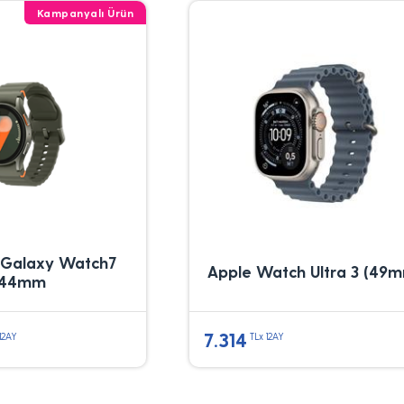
Kampanyalı Ürün
Galaxy Watch7
Apple Watch Ultra 3 (49
44mm
7.314
12AY
TLx 12AY