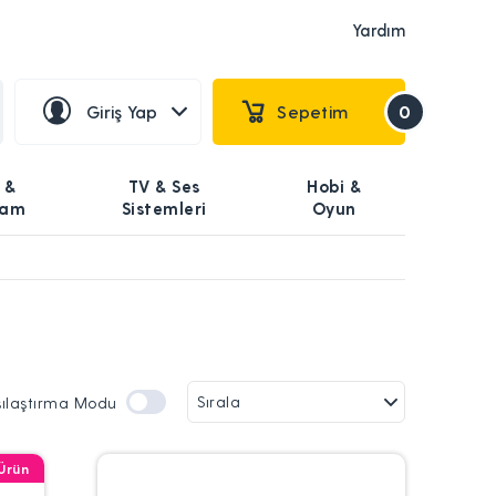
Yardım
Giriş Yap
Sepetim
0
 &
TV & Ses
Hobi &
şam
Sistemleri
Oyun
şılaştırma Modu
Ürün