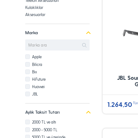
Telefon Aksesuarları
Kulaklıklar
Aksesuarlar
Marka
Apple
Bilicra
Bix
JBL Sou
HiFuture
G
Huawei
JBL
Porodo
1.264,50
TLx
Ray-Ban
Aylık Taksit Tutarı
Samsung
2000 TL ve altı
ttech
2000 - 5000 TL
Wiwu
5000 TL ve üzerinde