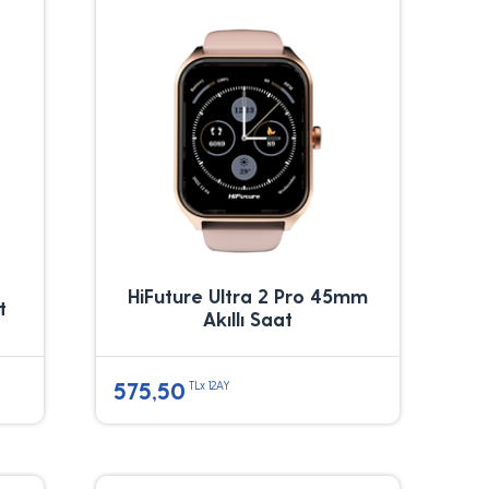
HiFuture Ultra 2 Pro 45mm
t
Akıllı Saat
575,50
TLx 12AY