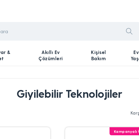
yar &
Akıllı Ev
Kişisel
Ev
et
Çözümleri
Bakım
Ya
Giyilebilir Teknolojiler
Kar
Kampanyalı 