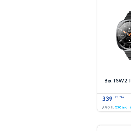
Bix TSW2 1.
339
TLx 12AY
659
%50 indir
TL