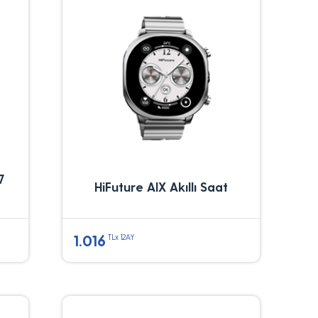
7
HiFuture AIX Akıllı Saat
1.016
TLx 12AY