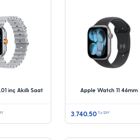
01 inç Akıllı Saat
Apple Watch 11 46mm
3.740,50
2AY
TLx 12AY