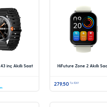
43 inç Akıllı Saat
HiFuture Zone 2 Akıllı Sa
279,50
TLx 10AY
im