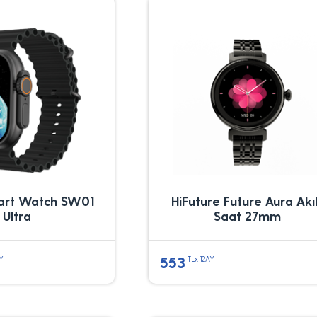
rt Watch SW01
HiFuture Future Aura Akıl
Ultra
Saat 27mm
553
Y
TLx 12AY