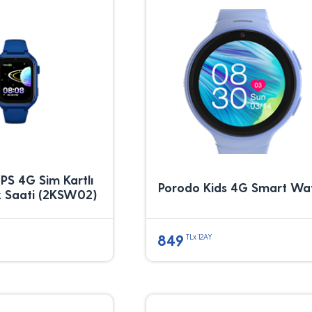
GPS 4G Sim Kartlı
Porodo Kids 4G Smart Wa
uk Saati (2KSW02)
849
TLx 12AY