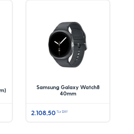
Samsung Galaxy Watch8
mm)
40mm
2.108,50
TLx 12AY