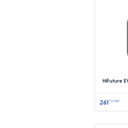
HiFuture EV
261
TLx 6AY