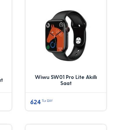
Wiwu SW01 Pro Lite Akıllı
at
Saat
624
TLx 12AY