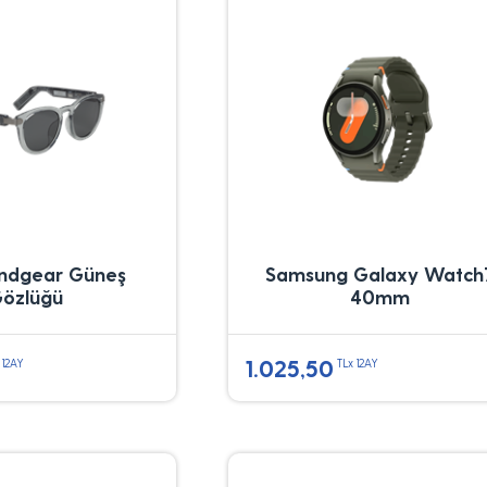
ndgear Güneş
Samsung Galaxy Watch
özlüğü
40mm
1.025,50
 12AY
TLx 12AY