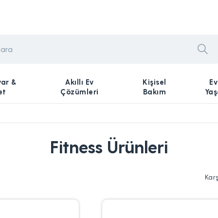
yar &
Akıllı Ev
Kişisel
Ev
et
Çözümleri
Bakım
Ya
Fitness Ürünleri
Kar