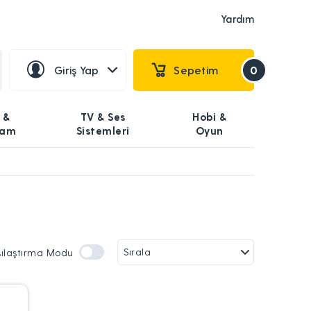
Yardım
Giriş Yap
Sepetim
0
 &
TV & Ses
Hobi &
şam
Sistemleri
Oyun
şılaştırma Modu