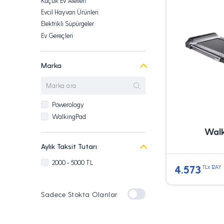
Küçük Ev Aletleri
Evcil Hayvan Ürünleri
Elektrikli Süpürgeler
Ev Gereçleri
Dış Mekan Ürünleri
Ev & Yaşam
Marka
Powerology
WalkingPad
Walk
Aylık Taksit Tutarı
2000 - 5000 TL
4.573
TLx 12AY
Sadece Stokta Olanlar